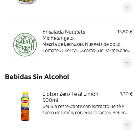
Parmesano, Picatostes y con encima Salsa
Cesar
Ensalada Nuggets
13,90 €
Michelangelo
Mezcla de Lechugas, Nuggets de pollo,
Tomates Cherrys, Escamas de Parmesano,
Cebolla Frita Y con encima Salsa
Michelangelo
Bebidas Sin Alcohol
Lipton Zero Té al Limón
3,30 €
500ml
Bebida refrescante con extracto de té y
zumo de limón, con edulcorantes. Beber
muy frío. Sin gas. 500ml