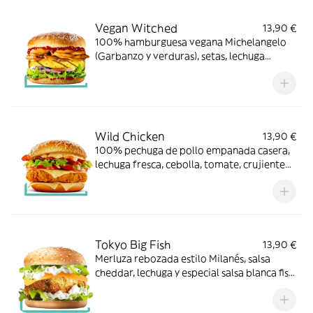
Vegan Witched
13,90 €
100% hamburguesa vegana Michelangelo
(Garbanzo y verduras), setas, lechuga
fresca, cebolla, tomate y salsa ketchup
Wild Chicken
13,90 €
100% pechuga de pollo empanada casera,
lechuga fresca, cebolla, tomate, crujiente
bacón, cheddar y salsa especial
Michelangelo
Tokyo Big Fish
13,90 €
Merluza rebozada estilo Milanés, salsa
cheddar, lechuga y especial salsa blanca fish
enriquecida con hierbas.