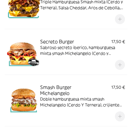
Triple Hamburguesa Smash mixta (Cerdo y
Ternera), Salsa Cheddar, Aros de Cebolla,
Crujiente Bacon Ahumado, Lonchas de
Cheddar y la famosa Salsa Michelangelo.
Secreto Burger
17,50 €
Sabroso secreto iberico, hamburguesa
mixta smash Michelangelo (Cerdo y
Ternera), american cheddar, crujientes
bacon y especial salsa de queso
Michelangelo
Smash Burger
17,50 €
Michelangelo
Doble hamburguesa mixta smash
Michelangelo (Cerdo Y Ternera), crijiente
bacon, especial crema de parmesano
Michelangelo, Salsa Cheddar,Lechuga
fresca.