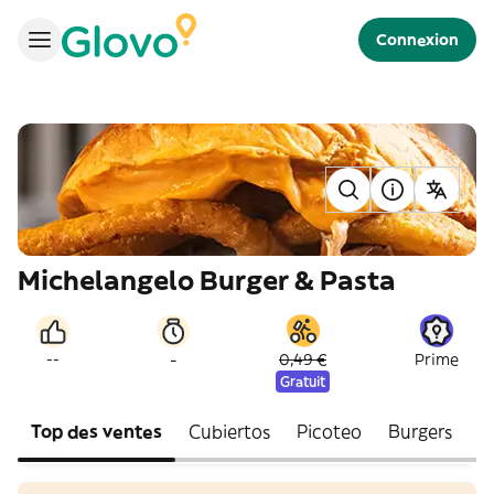
Connexion
Michelangelo Burger & Pasta
-
--
0,49 €
Prime
Gratuit
Top des ventes
Cubiertos
Picoteo
Burgers
P