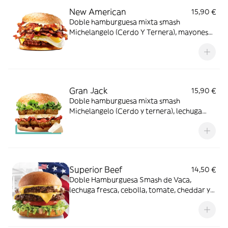
New American
15,90 €
Doble hamburguesa mixta smash
Michelangelo (Cerdo Y Ternera), mayonesa,
american cheddar, huevo y crujientes
lonchas de bacón
Gran Jack
15,90 €
Doble hamburguesa mixta smash
Michelangelo (Cerdo y ternera), lechuga
fresca, suave queso de cabra, crujientes
bacón y salsa Barbacoa Jack Daniel's
Michelangelo
Superior Beef
14,50 €
Doble Hamburguesa Smash de Vaca,
lechuga fresca, cebolla, tomate, cheddar y
salsa especial Michelangelo