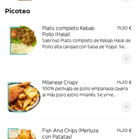
Picoteo
Plato completo Kebab
15,50 €
Pollo (Halal)
Sabroso Plato completo de Kebab Halal de
Pollo alta calidad con Salsa de Yogur. Se
sirve acompañado de patatas fritas, arroz,
lechuga, tomate y cebolla fresca.
Milanese Crispy
14,20 €
100% pechuga de pollo empanada casera
al más puro estilo milanés. Se sirve
acompañado de patatas de calidad
superior
Fish And Chips (Merluza
14,20 €
con Patatas)