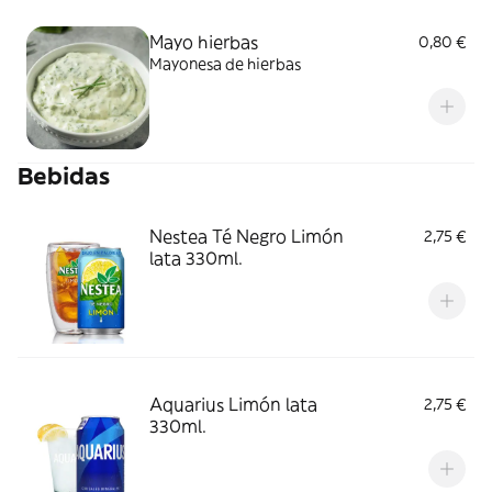
Mayo hierbas
0,80 €
Mayonesa de hierbas
Bebidas
Nestea Té Negro Limón
2,75 €
lata 330ml.
Aquarius Limón lata
2,75 €
330ml.