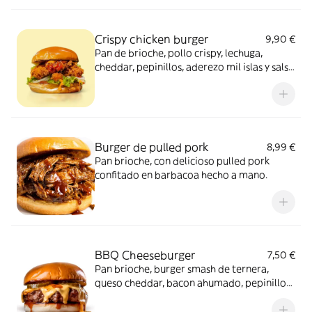
Crispy chicken burger
9,90 €
Pan de brioche, pollo crispy, lechuga,
cheddar, pepinillos, aderezo mil islas y salsa
sweet chilli
Burger de pulled pork
8,99 €
Pan brioche, con delicioso pulled pork
confitado en barbacoa hecho a mano.
BBQ Cheeseburger
7,50 €
Pan brioche, burger smash de ternera,
queso cheddar, bacon ahumado, pepinillos
y salsa bbq