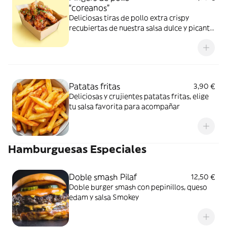
“coreanos”
Deliciosas tiras de pollo extra crispy
recubiertas de nuestra salsa dulce y picante
al estilo coreano.
Patatas fritas
3,90 €
Deliciosas y crujientes patatas fritas, elige
tu salsa favorita para acompañar
Hamburguesas Especiales
Doble smash Pilaf
12,50 €
Doble burger smash con pepinillos, queso
edam y salsa Smokey