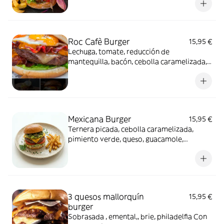
Roc Cafè Burger
15,95 €
Lechuga, tomate, reducción de
mantequilla, bacón, cebolla caramelizada,
huevo frito, queso emmental y patatas
fritas
Mexicana Burger
15,95 €
Ternera picada, cebolla caramelizada,
pimiento verde, queso, guacamole,
especies, un toque de picante y patatas
fritas
3 quesos mallorquín
15,95 €
burger
Sobrasada , emental,, brie, philadelfia Con