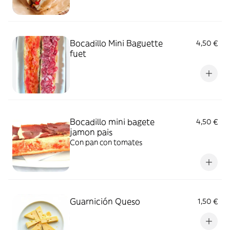
Bocadillo Mini Baguette
4,50 €
fuet
Bocadillo mini bagete
4,50 €
jamon pais
Con pan con tomates
Guarnición Queso
1,50 €