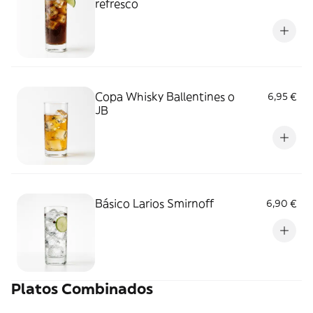
refresco
Copa Whisky Ballentines o
6,95 €
JB
Básico Larios Smirnoff
6,90 €
Platos Combinados