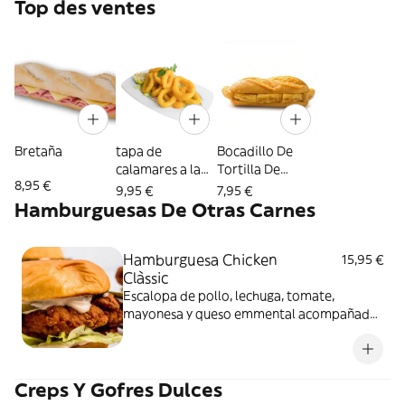
Top des ventes
Bretaña
tapa de
Bocadillo De
calamares a la
Tortilla De
8,95 €
romana
Patata y cebolla
9,95 €
7,95 €
Hamburguesas De Otras Carnes
Hamburguesa Chicken
15,95 €
Clàssic
Escalopa de pollo, lechuga, tomate,
mayonesa y queso emmental acompañado
de patatas fritas
Creps Y Gofres Dulces