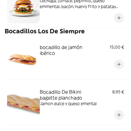
Lechuga, tomate, pepinillo, queso
emmental, bacón, huevo frito y patatas
fritas
Bocadillos Los De Siempre
bocadillo de jamón
15,00 €
ibérico
Bocadillo De Bikini
8,95 €
bagette planchado
Jamon dulce y queso emental