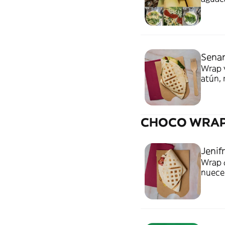
Sena
Wrap 
atún, 
CHOCO WRA
Jenif
Wrap d
nuece