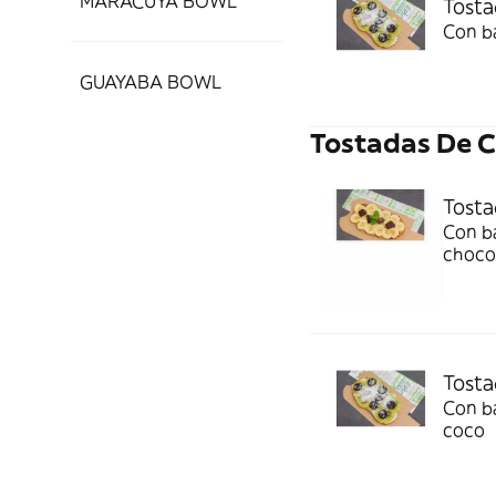
MARACUYA BOWL
Tost
Con b
GUAYABA BOWL
Tostadas De C
Tost
Con ba
choco
Tosta
Con ba
coco