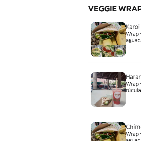
VEGGIE WRA
Karoi
Wrap v
aguac
Hara
Wrap v
rúcula
Chim
Wrap 
aguac