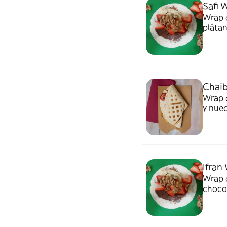
Safi 
Wrap d
pláta
Chai
Wrap d
y nue
Ifran
Wrap d
choco