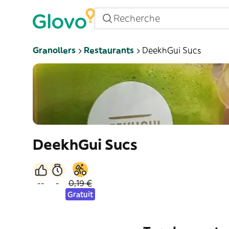
Granollers
Restaurants
DeekhGui Sucs
DeekhGui Sucs
--
-
0,19 €
Gratuit