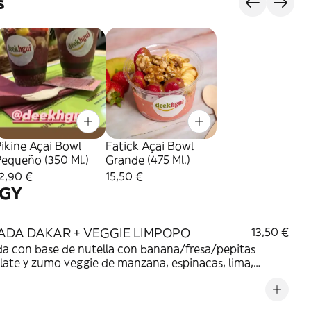
s
ikine Açai Bowl
Fatick Açai Bowl
equeño (350 Ml.)
Grande (475 Ml.)
2,90 €
15,50 €
GY
ADA DAKAR + VEGGIE LIMPOPO
13,50 €
a con base de nutella con banana/fresa/pepitas
ate y zumo veggie de manzana, espinacas, lima,
 y jengibre.