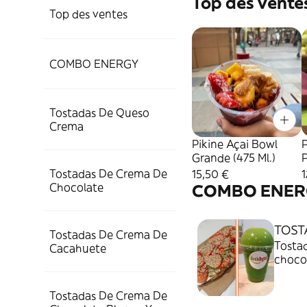
Top des vente
Top des ventes
COMBO ENERGY
Tostadas De Queso
Crema
Pikine Açai Bowl
P
Grande (475 Ml.)
P
Tostadas De Crema De
15,50 €
1
Chocolate
COMBO ENER
TOST
Tostadas De Crema De
Tostad
Cacahuete
chocol
pepino
Tostadas De Crema De