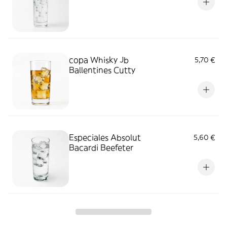
copa Whisky Jb
5,70 €
Ballentines Cutty
Especiales Absolut
5,60 €
Bacardi Beefeter
Combinado Ron
5,50 €