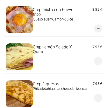
Crep mixto con huevo
9,95 €
frito
Queso edam jamón dulce
Crep Jamón Salado Y
7,95 €
Queso
Crep 4 quesos
7,95 €
Philadelphia, manchego, brie, edam