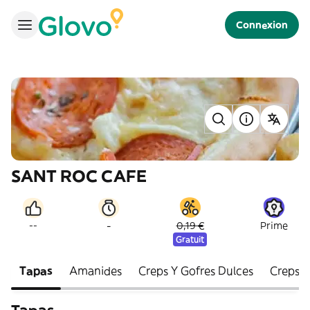
Connexion
SANT ROC CAFE
-
--
0,19 €
Prime
Gratuit
Tapas
Amanides
Creps Y Gofres Dulces
Creps S