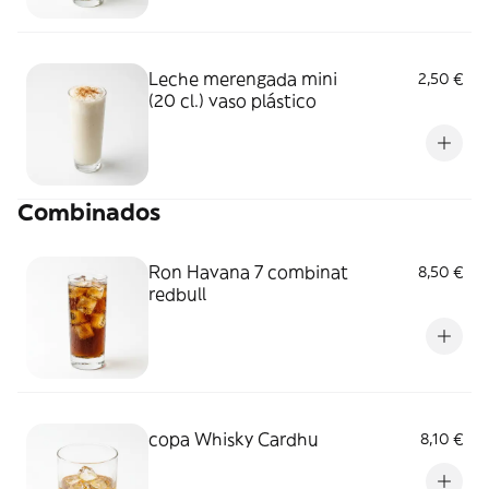
Leche merengada mini
2,50 €
(20 cl.) vaso plástico
Combinados
Ron Havana 7 combinat
8,50 €
redbull
copa Whisky Cardhu
8,10 €