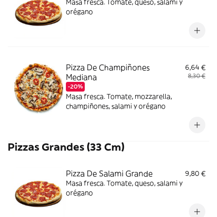
Masa fresca. Tomate, queso, salami y
orégano
Pizza De Champiñones
6,64 €
Mediana
8,30 €
-20%
Masa fresca. Tomate, mozzarella,
champiñones, salami y orégano
Pizzas Grandes (33 Cm)
Pizza De Salami Grande
9,80 €
Masa fresca. Tomate, queso, salami y
orégano