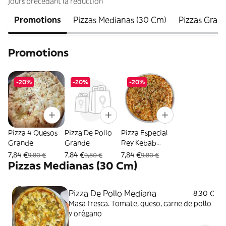
jours précédant la réduction
Promotions
Pizzas Medianas (30 Cm)
Pizzas Gran
Promotions
-20%
-20%
-20%
Pizza 4 Quesos
Pizza De Pollo
Pizza Especial
Grande
Grande
Rey Kebab
Grande
7,84 €
7,84 €
7,84 €
9,80 €
9,80 €
9,80 €
Pizzas Medianas (30 Cm)
Pizza De Pollo Mediana
8,30 €
Masa fresca. Tomate, queso, carne de pollo
y orégano