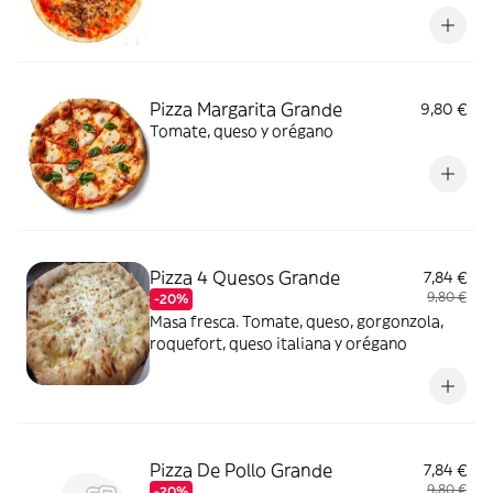
Pizza Margarita Grande
9,80 €
Tomate, queso y orégano
Pizza 4 Quesos Grande
7,84 €
9,80 €
-20%
Masa fresca. Tomate, queso, gorgonzola,
roquefort, queso italiana y orégano
Pizza De Pollo Grande
7,84 €
9,80 €
-20%