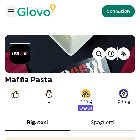
Connexion
Maffia Pasta
-
--
0,19 €
Prime
Gratuit
Rigatoni
Spaghetti