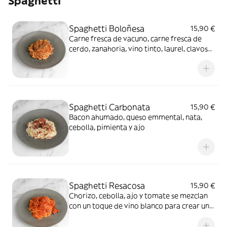
Spaghetti
Spaghetti Boloñesa
15,90 €
Carne fresca de vacuno, carne fresca de
cerdo, zanahoria, vino tinto, laurel, clavos
de olor, apio y cebolla
Spaghetti Carbonata
15,90 €
Bacon ahumado, queso emmental, nata,
cebolla, pimienta y ajo
Spaghetti Resacosa
15,90 €
Chorizo, cebolla, ajo y tomate se mezclan
con un toque de vino blanco para crear una
salsa potente y llena de sabor