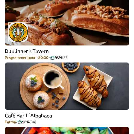
Dublinner's Tavern
Programmer pour : 20:00
93%
(27)
Café Bar L´Albahaca
Fermé
96%
(34)