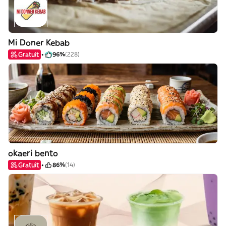
Mi Doner Kebab
Gratuit
96%
(228)
okaeri bento
Gratuit
86%
(14)