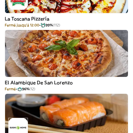
La Toscana Pizzería
Fermé jusqu'à 12:00
99%
(112)
El Alambique De San Lorenzo
Fermé
96%
(12)