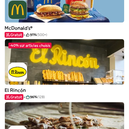
McDonald's®
Gratuit
91%
(500+)
-40% sur articles choisis
El Rincón
Gratuit
96%
(128)