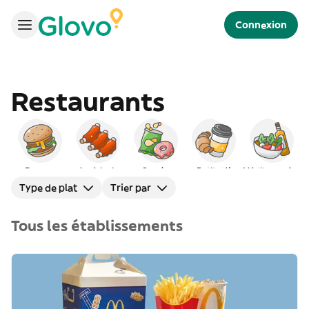
Connexion
Restaurants
Burgers
Américain
Snacks
Petit déj
Méditerranéen
Type de plat
Trier par
Tous les établissements