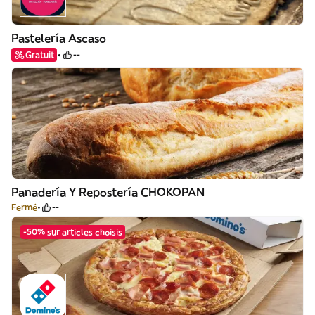
Pastelería Ascaso
Gratuit
--
Panadería Y Repostería CHOKOPAN
Fermé
--
-50% sur articles choisis