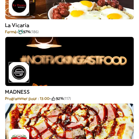
La Vicaria
Fermé
97%
(186)
MADNESS
Programmer pour : 13:00
92%
(117)