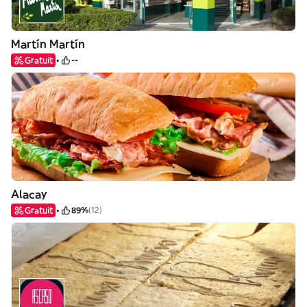
Martín Martín
Gratuit
--
Alacay
Gratuit
89%
(12)