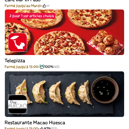
Fermé jusqu'au Mardi
--
2 pour 1 sur articles choisis
Telepizza
Fermé jusqu'à 13:00
100%
(45)
Restaurante Macao Huesca
Fermé jusqu'à 13:00
87%
(52)