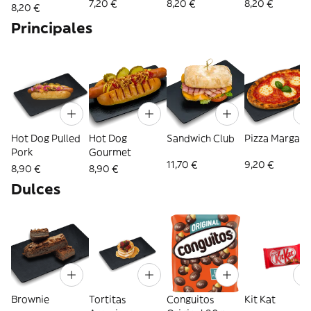
7,20 €
8,20 €
8,20 €
8,20 €
Principales
Hot Dog Pulled
Hot Dog
Sandwich Club
Pizza Margari
Pork
Gourmet
11,70 €
9,20 €
8,90 €
8,90 €
Dulces
Brownie
Tortitas
Conguitos
Kit Kat