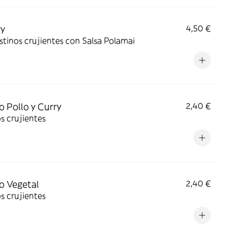
ry
4,50 €
tinos crujientes con Salsa Polamai
to Pollo y Curry
2,40 €
os crujientes
to Vegetal
2,40 €
os crujientes