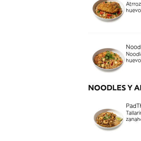
Atrroz
huevo,
Noodl
Noodle
huevo,
NOODLES Y 
PadTh
Tallar
zanaho
adapt