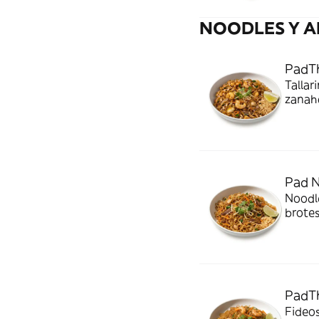
NOODLES Y 
PadTh
Tallar
zanaho
Pad N
Noodle
brotes
PadTh
Fideos