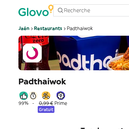
Jaén
Restaurants
Padthaiwok
Padthaiwok
99%
-
0,99 €
Prime
Gratuit