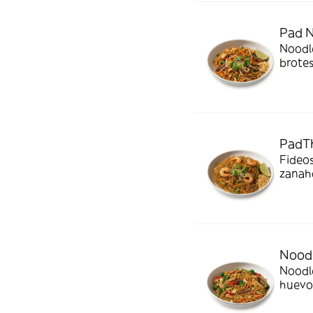
Pad N
Noodle
brotes
para 
PadTh
Fideos
zanaho
adapt
Noodl
Noodle
huevo