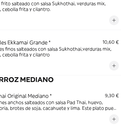
 frito salteado con salsa Sukhothai, verduras mix,
 cebolla frita y cilantro.
es Ekkamai Grande *
10,60 €
s finos salteados con salsa Sukhothai,verduras mix,
 cebolla frita y cilantro
ARROZ MEDIANO
ai Original Mediano *
9,30 €
ines anchos salteados con salsa Pad Thai, huevo,
ria, brotes de soja, cacahuete y lima. Este plato puede
arse para veganos