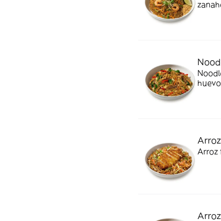
zanaho
adapt
Noodl
Noodle
huevo
Arroz
Arroz 
Arroz