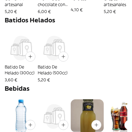
artesanal
chocolate con
artesanales
4,10 €
nueces
5,20 €
6,00 €
5,20 €
Batidos Helados
Batido De
Batido De
Helado (300cc)
Helado (500cc)
3,60 €
5,20 €
Bebidas