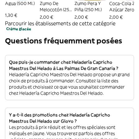
Agua (500 Ml.)
Zumo De
Zumo Pera Y
Coca-Cola Ze
Melocotón (250
Piña (250 Ml.)
Azúcar Zero
1,30 €
Ml.)
Cafeína botell
2,00 €
2,00 €
2,00 €
500ml.
Parcourir les établissements de cette catégorie
Crème glacée
Questions fréquemment posées
Que puis-je commander chez Heladería Capricho
Maestros Del Helado à Las Palmas De Gran Canaria ?
Heladería Capricho Maestros Del Helado propose un grand
choix de produits à commander. Consultez la liste des
produits et choisissez ce que vous souhaitez commander
chez Heladería Capricho Maestros Del Helado.
Y a-t-il des promotions chez Heladería Capricho
Maestros Del Helado sur Glovo ?
Les produits à prix réduit et les offres spéciales sont
indiqués en jaune. Vous trouverez parfois des offres