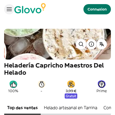
Connexion
Heladería Capricho Maestros Del
Helado
-
100%
3,99 €
Prime
Gratuit
Top des ventes
Helado artesanal en Tarrina
Compl