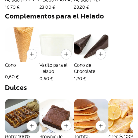
16,70 €
23,00 €
28,20 €
Complementos para el Helado
Cono
Vasito para el
Cono de
Helado
Chocolate
0,60 €
0,60 €
1,20 €
Dulces
Gofre 100%
Brownie de
Tortitas
Crepés 100%