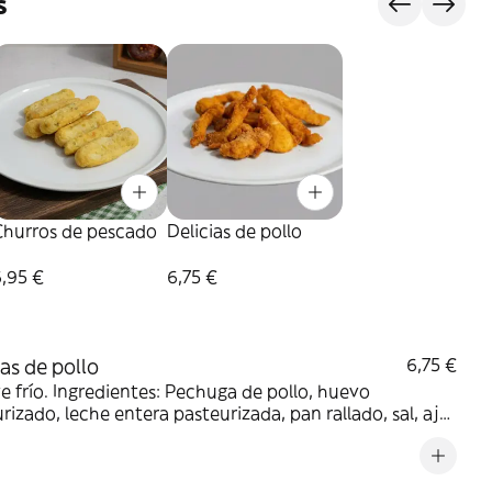
s
Churros de pescado
Delicias de pollo
,95 €
6,75 €
ias de pollo
6,75 €
ve frío. Ingredientes: Pechuga de pollo, huevo
rizado, leche entera pasteurizada, pan rallado, sal, ajo,
l, orégano y pimienta.