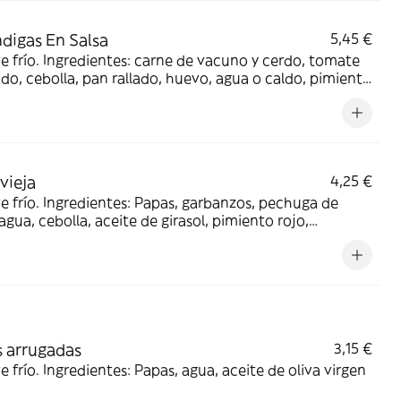
digas En Salsa
5,45 €
ve frío. Ingredientes: carne de vacuno y cerdo, tomate
ado, cebolla, pan rallado, huevo, agua o caldo, pimiento
ajo, aceite de oliva, sal, patata, pimienta negra, pan
o, soja texturizada, azúcar.
vieja
4,25 €
ve frío. Ingredientes: Papas, garbanzos, pechuga de
 agua, cebolla, aceite de girasol, pimiento rojo,
to verde, vino blanco, sal, ajo, pimentón, pimienta
molida, colorante alimentario, tomillo y laurel.
 arrugadas
3,15 €
ve frío. Ingredientes: Papas, agua, aceite de oliva virgen