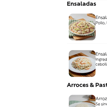
Ensaladas
Ensal
Pollo,
Ensal
Ingred
ceboll
Arroces & Pas
Arroz
Se sir