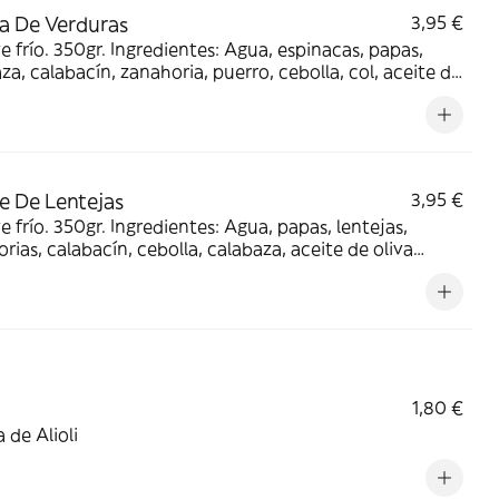
 De Verduras
3,95 €
ve frío. 350gr. Ingredientes: Agua, espinacas, papas,
za, calabacín, zanahoria, puerro, cebolla, col, aceite de
virgen, sal, ajo y comino
e De Lentejas
3,95 €
ve frío. 350gr. Ingredientes: Agua, papas, lentejas,
rias, calabacín, cebolla, calabaza, aceite de oliva
, sal, bacon, chorizo asturiano, ajos, pimentón, azafrán,
 y laurel.
1,80 €
a de Alioli