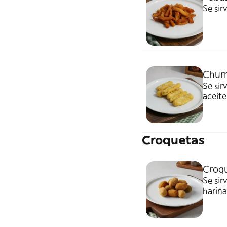
Se sir
Churr
Se sir
aceite
Croquetas
Croqu
Se sir
harina
dextro