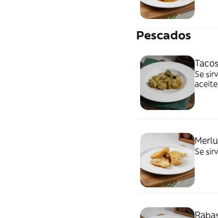
Pescados
Tacos
Se sir
aceite,
Merlu
Se sir
Rabas