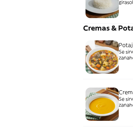
girasol
Cremas & Pot
Potaj
Se sir
zanaho
aceite
alimen
Crem
Se sir
zanaho
comin