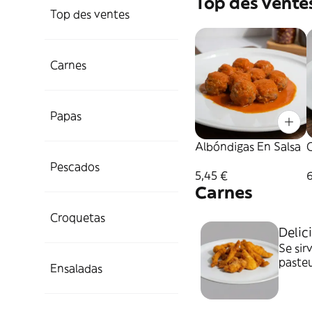
Top des vente
Top des ventes
Carnes
Papas
Albóndigas En Salsa
Pescados
5,45 €
6
Carnes
Croquetas
Delic
Se sir
pasteu
Ensaladas
pereji