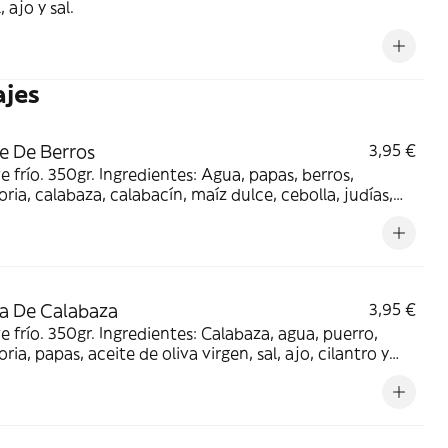
, ajo y sal.
ajes
e De Berros
3,95 €
ve frío. 350gr. Ingredientes: Agua, papas, berros,
ria, calabaza, calabacín, maíz dulce, cebolla, judías,
 de oliva virgen, sal, ajos, comino y colorante
tario.
a De Calabaza
3,95 €
ve frío. 350gr. Ingredientes: Calabaza, agua, puerro,
ria, papas, aceite de oliva virgen, sal, ajo, cilantro y
o molido.