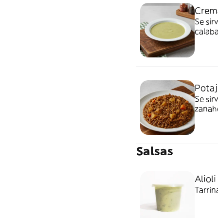
Crema
Se sir
calaba
oliva 
Potaj
Se sir
zanaho
virgen
tomillo
Salsas
Alioli
Tarrin