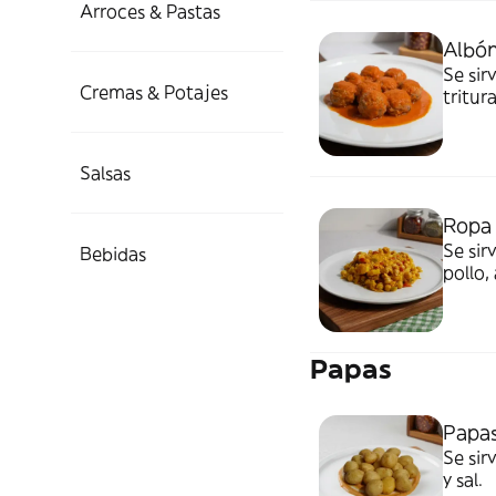
Arroces & Pastas
Albón
Se sir
Cremas & Potajes
tritur
rojo, 
rallad
Salsas
Ropa 
Se sir
Bebidas
pollo,
pimien
negra 
Papas
Papas
Se sir
y sal.