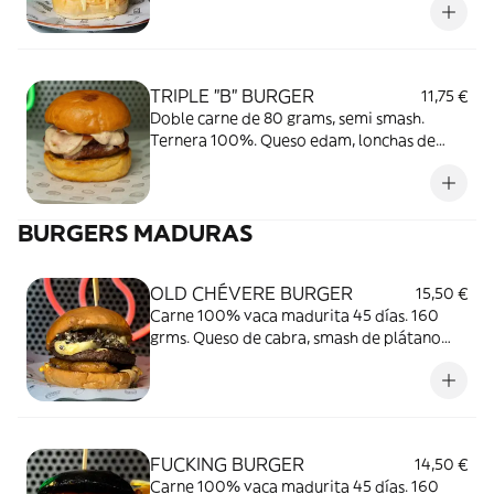
#since2013
TRIPLE "B" BURGER
11,75 €
Doble carne de 80 grams, semi smash.
Ternera 100%. Queso edam, lonchas de
bacon y salsita Smoke (mayonesa de bacon
de TCH kitchen). "Burger Basicamente
Buena".
BURGERS MADURAS
OLD CHÉVERE BURGER
15,50 €
Carne 100% vaca madurita 45 días. 160
grms. Queso de cabra, smash de plátano
macho, soft cream de quesos suaves,
mermelada de cecina hecha en casa y
SALSA CHÉVERE ( alioli dulce).
FUCKING BURGER
14,50 €
Carne 100% vaca madurita 45 días. 160