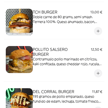
TCH BURGER
13,00 €
Doble carne de 80 grams, semi smash.
Ternera 100%. Queso ahumado, bacon,
patata crunchy, pepinillo agridulce y salsa
TCH.
POLLITO SALSERO
12,50 €
BURGER
Contramuslo pollo marinado en citrícos,
kaki confitada, queso cheddar rojo, rucula,
salsa chévere y salsa spicy caribeño
(picante).
DEL CORRAL BURGER
11,87 €
195 gramos de pollo empanado, queso
fundido de edam, lechuga, tomate fresco,
cebolla negra y nuestra salsa mostaza miel.