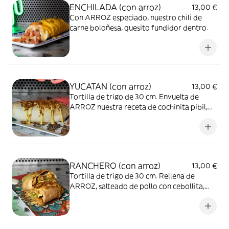
ENCHILADA (con arroz)
13,00 €
Con ARROZ especiado, nuestro chili de
carne boloñesa, quesito fundidor dentro.
YUCATAN (con arroz)
13,00 €
Tortilla de trigo de 30 cm. Envuelta de
ARROZ nuestra receta de cochinita pibil,
un toque de queso fundido, soft cream y
lechuga fresca.
RANCHERO (con arroz)
13,00 €
Tortilla de trigo de 30 cm. Rellena de
ARROZ, salteado de pollo con cebollita,
lechuga, pimientos con queso edam
fundido y el toque de la salsa barbacoa.