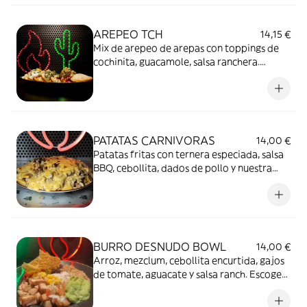
AREPEO TCH
14,15 €
Mix de arepeo de arepas con toppings de
cochinita, guacamole, salsa ranchera.
Mucho flow mucho!
PATATAS CARNIVORAS
14,00 €
Patatas fritas con ternera especiada, salsa
BBQ, cebollita, dados de pollo y nuestra
soft crema de queso suave.
BURRO DESNUDO BOWL
14,00 €
Arroz, mezclum, cebollita encurtida, gajos
de tomate, aguacate y salsa ranch. Escoge
tu proteína caliente: