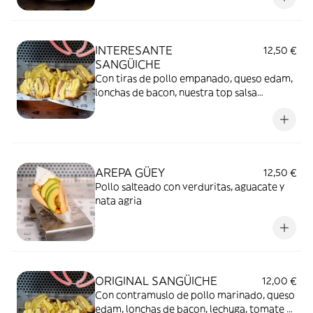
INTERESANTE
12,50 €
SANGÜICHE
Con tiras de pollo empanado, queso edam,
lonchas de bacon, nuestra top salsa
mostaza miel, lechuga y cebolla
caramelizada.
AREPA GÜEY
12,50 €
Pollo salteado con verduritas, aguacate y
nata agria
ORIGINAL SANGÜICHE
12,00 €
Con contramuslo de pollo marinado, queso
edam, lonchas de bacon, lechuga, tomate y