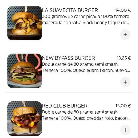
LA SUAVECITA BURGER
14,00 €
200 gramos de carne picada 100% ternera
macerada con salsa black bear y toque de
la casa, huevo frito, bacon crunchy. Toque
de soft crema de queso.
NEW BYPASS BURGER
13,25 €
Doble carne de 80 grams, semi smash.
Ternera 100%. Queso edam, bacon, huevo
plancha, cebolla caramelizada, hojas de
lechuga y salsa Smoke Tch.
RED CLUB BURGER
13,00 €
Doble carne de 80 grams, semi smash.
Ternera 100%. Queso cheddar rojo, bacon,
cebolla negra, tomate natural y salsa red
honey bbq.