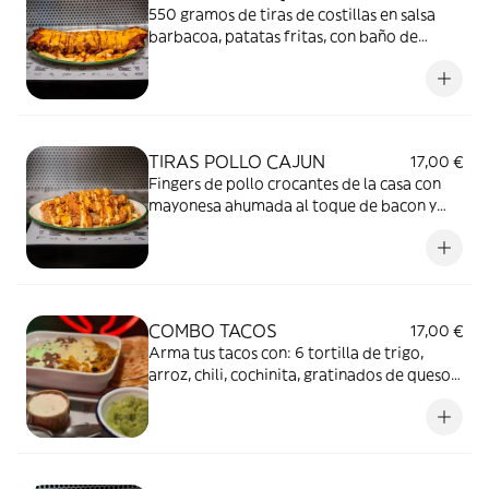
550 gramos de tiras de costillas en salsa
barbacoa, patatas fritas, con baño de
queso cheddar y cebolla frita. Una cajita de
felicidad 100%...
TIRAS POLLO CAJUN
17,00 €
Fingers de pollo crocantes de la casa con
mayonesa ahumada al toque de bacon y
mostaza miel. Todo eso bañado en crispy
bacon y acompañados de patatas fritas
COMBO TACOS
17,00 €
Arma tus tacos con: 6 tortilla de trigo,
arroz, chili, cochinita, gratinados de quesos.
Además de ranch, pico de gallo y
guacamole. Es hora de DIPEAR.