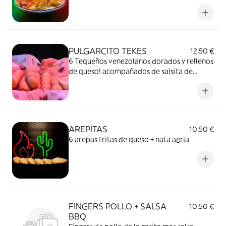
nata agria, y queso caliente de
cheedar.....No pican.
PULGARCITO TEKES
12,50 €
6 Tequeños venezolanos dorados y rellenos
de queso! acompañados de salsita de
mahonesa ahumada al toque de bacon!!
AREPITAS
10,50 €
6 arepas fritas de queso + nata agria
FINGERS POLLO + SALSA
10,50 €
BBQ