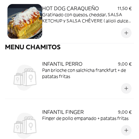
HOT DOG CARAQUEÑO
11,50 €
Gratinado con quesos, cheddar, SALSA
KETCHUP y SALSA CHÉVERE ( alioli dulce),
patata paja, cebolla crispy y queso grana
padano en polvo.
MENU CHAMITOS
INFANTIL PERRO
9,00 €
Pan brioche con salchicha franckfurt + de
patatas fritas
INFANTIL FINGER
9,00 €
Finger de pollo empanado + patatas fritas