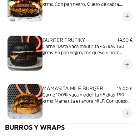
grms. Con pan negro. Queso de cabra,
cebollita crispy y salsa BLACK BEER.
BURGER TRUFIKY
14,50 €
Carne 100% vaca madurita 45 días. 160
grms. En pan negro, con queso blanco,
viruta de panceta madurada, SALSA
TRUFIKY (de trufa negra) y crujiente de
nachos cajún.
MAMASITA MILF BURGER
14,00 €
Carne 100% vaca madurita 45 días. 160
grms. Mamasita es ahora MILF. Con queso
ahumado, cochinita pibil by Tch, cebolla
encurtida, tomate fresco y salsa RED
HONEY BBQ.
BURROS Y WRAPS