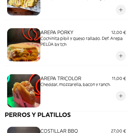
SALSA SMOKE (mayonesa de bacon).
AREPA PORKY
12,00 €
Cochinita pibil y queso rallado. Def. Arepa
PELÚA by tch
AREPA TRICOLOR
11,00 €
Cheddar, mozzarella, bacon y ranch.
PERROS Y PLATILLOS
COSTILLAR BBQ
27,00 €