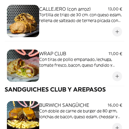
CALLEJERO (con arroz)
13,00 €
Tortilla de trigo de 30 cm. con queso edam,
rellena de salteado de ternera picada con
especias de la casa y champiñones, ARROZ
especiado y mayonesa ahumada de bacon
casera!!
WRAP CLUB
11,00 €
Con tiras de pollo empanado, lechuga,
tomate fresco, bacon, queso fundido y
salsa mostaza miel de la casita
SANDGUICHES CLUB Y AREPASOS
BURWICH SANGÜICHE
16,00 €
Con doble de carne de burger de 80 grm,
lonchas de bacon, queso edam, cheddar y
huevo. Con SALSA SMOKE Y SALSA BLACK
BEER. Y todo el bañado en salsa cheddar.