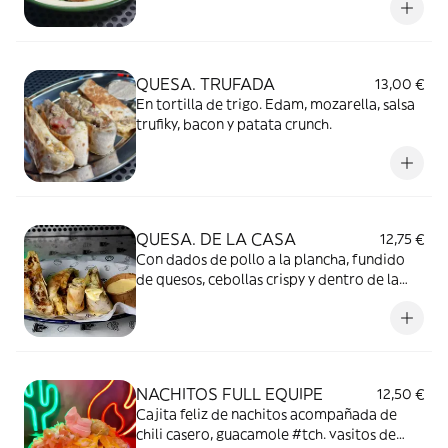
QUESA. TRUFADA
13,00 €
En tortilla de trigo. Edam, mozarella, salsa
trufiky, bacon y patata crunch.
QUESA. DE LA CASA
12,75 €
Con dados de pollo a la plancha, fundido
de quesos, cebollas crispy y dentro de la
quesadilla nuestra mostaza-miel. Tú
preferida!!
NACHITOS FULL EQUIPE
12,50 €
Cajita feliz de nachitos acompañada de
chili casero, guacamole #tch. vasitos de