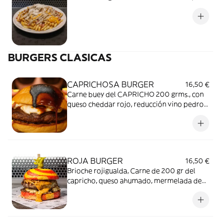
BURGERS CLASICAS
CAPRICHOSA BURGER
16,50 €
Carne buey del CAPRICHO 200 grms., con
queso cheddar rojo, reducción vino pedro
ximénez, panceta madurada, pepinillo
agridulce, cebolla negra y salsa mayo
smoke.
ROJA BURGER
16,50 €
Brioche rojigualda, Carne de 200 gr del
capricho, queso ahumado, mermelada de
cecina y torrezno crunchy. Encurtidos de
base*unidades limitadas durante el
mundial