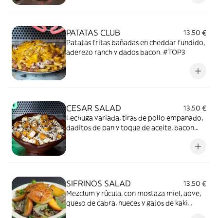
PATATAS CLUB
13,50 €
Patatas fritas bañadas en cheddar fundido,
aderezo ranch y dados bacon. #TOP3
CESAR SALAD
13,50 €
Lechuga variada, tiras de pollo empanado,
daditos de pan y toque de aceite, bacon
crispy tostado, nuestra salsa César y queso
rallado.
SIFRINOS SALAD
13,50 €
Mezclum y rúcula, con mostaza miel, aove,
queso de cabra, nueces y gajos de kaki
confitadas.def. "Sifrinos". De gustos pijos.