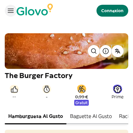
Connexion
The Burger Factory
-
--
0,99 €
Prime
Gratuit
Hamburguesa Al Gusto
Baguette Al Gusto
Racio