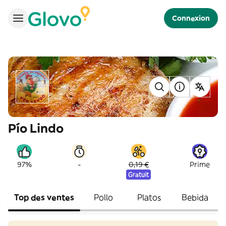
Connexion
Pío Lindo
-
97%
0,19 €
Prime
Gratuit
Top des ventes
Pollo
Platos
Bebida