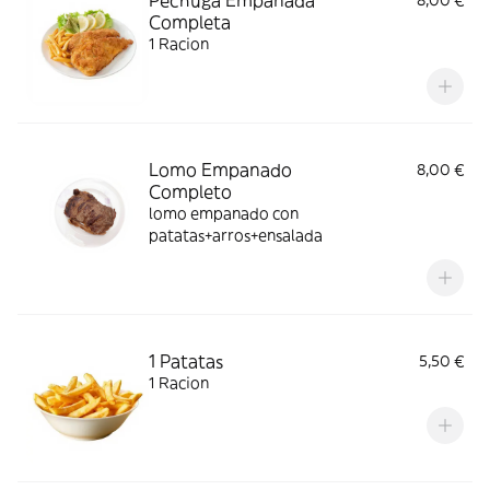
Pechuga Empanada
8,00 €
Completa
1 Racion
Lomo Empanado
8,00 €
Completo
lomo empanado con
patatas+arros+ensalada
1 Patatas
5,50 €
1 Racion