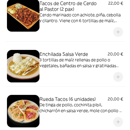
Tacos de Centro de Cerdo
22,00 €
al Pastor (2 pax)
Cerdo marinado con achiote, piña, cebolla
y cilantro. Viene con 6 tortillas de maíz,
arroz y frijoles.
Enchilada Salsa Verde
20,00 €
3 tortillas de maíz rellenas de pollo o
vegetales, bañadas en salsa y gratinadas
con queso, coronadas con nata agria,
cilantro y cebolla. Guarnición de arroz.
Rueda Tacos (6 unidades)
20,00 €
De tinga de pollo, cochinita pibil,
chicharrón en salsa verde, mole con pollo y
vegetariano Picante.