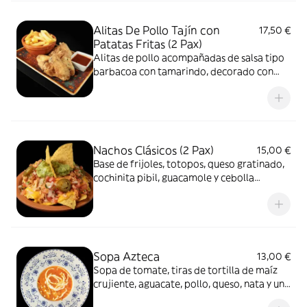
Alitas De Pollo Tajín con
17,50 €
Patatas Fritas (2 Pax)
Alitas de pollo acompañadas de salsa tipo
barbacoa con tamarindo, decorado con
chilito Tajín y ajonjoli, acompañadas con
patatas fritas.
Nachos Clásicos (2 Pax)
15,00 €
Base de frijoles, totopos, queso gratinado,
cochinita pibil, guacamole y cebolla
morada.
Sopa Azteca
13,00 €
Sopa de tomate, tiras de tortilla de maíz
crujiente, aguacate, pollo, queso, nata y un
ligero toque de chile guajillo. Picante.