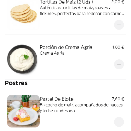
Tortillas De Maíz (2 Uds.)
2,00 €
Auténticas tortillas de maíz, suaves y
flexibles, perfectas para rellenar con carnes,
guacamole o salsas, brindando un sabor
tradicional y delicioso en cada bocado
Porción de Crema Agria
1,80 €
Crema Agría
Postres
Pastel De Elote
7,60 €
Bizcocho de maíz, acompañados de nueces
y leche condesada