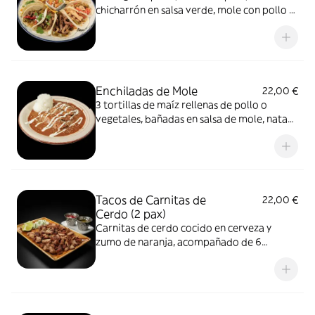
chicharrón en salsa verde, mole con pollo y
vegetariano Picante.
Enchiladas de Mole
22,00 €
3 tortillas de maíz rellenas de pollo o
vegetales, bañadas en salsa de mole, nata
agria y cebolla. Guarnición de arroz.
Picante.
Tacos de Carnitas de
22,00 €
Cerdo (2 pax)
Carnitas de cerdo cocido en cerveza y
zumo de naranja, acompañado de 6
tortillas de maíz, cebollita, cilantro y trozos
de limón.