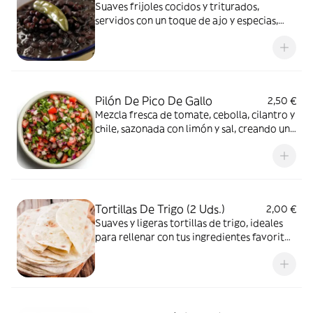
Suaves frijoles cocidos y triturados,
servidos con un toque de ajo y especias,
creando una textura cremosa y un sabor
auténtico y reconfortante, ideal como
acompañante o base para otros platos
Pilón De Pico De Gallo
2,50 €
Mezcla fresca de tomate, cebolla, cilantro y
chile, sazonada con limón y sal, creando una
salsa vibrante y ligeramente picante, ideal
para acompañar carnes, tacos o como
aperitivo refrescante
Tortillas De Trigo (2 Uds.)
2,00 €
Suaves y ligeras tortillas de trigo, ideales
para rellenar con tus ingredientes favoritos
como carnes, verduras o quesos,
ofreciendo una opción versátil y deliciosa
para disfrutar en cualquier momento