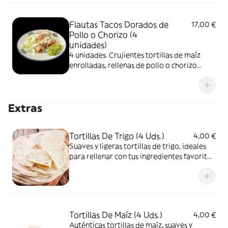
Flautas Tacos Dorados de
17,00 €
Pollo o Chorizo (4
unidades)
4 unidades. Crujientes tortillas de maíz
enrolladas, rellenas de pollo o chorizo
acompañado de guacamole, pico de gallo y
lechuga, coronadas con queso y crema
agria.
Extras
Tortillas De Trigo (4 Uds.)
4,00 €
Suaves y ligeras tortillas de trigo, ideales
para rellenar con tus ingredientes favoritos
como carnes, verduras o quesos,
ofreciendo una opción versátil y deliciosa
para disfrutar en cualquier momento
Tortillas De Maíz (4 Uds.)
4,00 €
Auténticas tortillas de maíz, suaves y