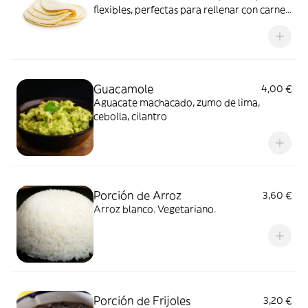
flexibles, perfectas para rellenar con carnes,
guacamole o salsas, brindando un sabor
tradicional y delicioso en cada bocado
Guacamole
4,00 €
Aguacate machacado, zumo de lima,
cebolla, cilantro
Porción de Arroz
3,60 €
Arroz blanco. Vegetariano.
Porción de Frijoles
3,20 €