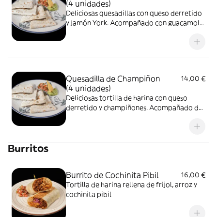
(4 unidades)
Deliciosas quesadillas con queso derretido
y jamón York. Acompañado con guacamole
y pico de gallo.
Quesadilla de Champiñon
14,00 €
(4 unidades)
Deliciosas tortilla de harina con queso
derretido y champiñones. Acompañado de
guacamole y pico de gallo
Burritos
Burrito de Cochinita Pibil
16,00 €
Tortilla de harina rellena de frijol, arroz y
cochinita pibil