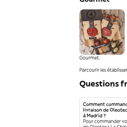
Sales, Especias y
Salsas
Valle Coronado
Gourmet.
Parcourir les établiss
Questions 
Comment commande
livraison de Oleote
à Madrid ?
Pour commander vot
de Oleoteca La Chin