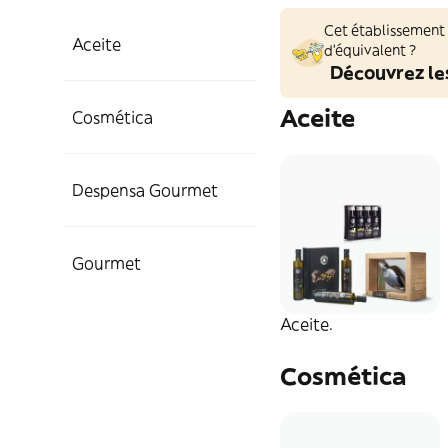
Cet établissement
Aceite
d'équivalent ?
Découvrez le
Aceite
Cosmética
Aceite.
Aceite Clásico
Despensa Gourmet
Cosmética.
Despensa
Aceite Monovarietal
Línea Clásica.
Gourmet
Gourmet.
Aceite.
Regalos
Natural Edition
Gourmet.
Aperitivos y Snacks
Cosmética
Olivita.
Regalos Gourmet
Condimentos y
Vinagres