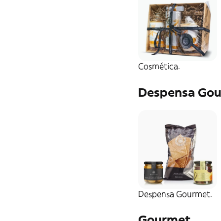
Regalos de
Cosmética
Conservas.
Cosmética.
Dulces y Chocolates
Despensa Go
Mermeladas y Mieles
Patés y Cremas
Platos Preparados
Despensa Gourmet.
Quesos e Ibéricos
Gourmet