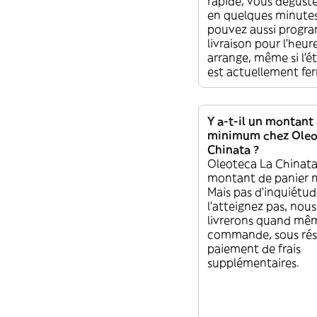
rapide, vous déguste
en quelques minutes
pouvez aussi progr
livraison pour l'heur
arrange, même si l'é
est actuellement fe
Y a-t-il un montant
minimum chez Oleo
Chinata ?
Oleoteca La Chinat
montant de panier
Mais pas d'inquiétude
l'atteignez pas, nou
livrerons quand mê
commande, sous rés
paiement de frais
supplémentaires.