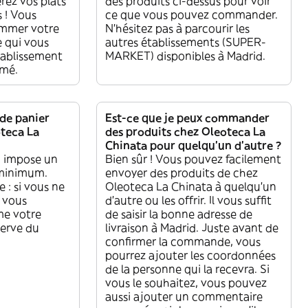
rez vos plats
des produits ci-dessus pour voir
 ! Vous
ce que vous pouvez commander.
ammer votre
N'hésitez pas à parcourir les
e qui vous
autres établissements (SUPER-
tablissement
MARKET) disponibles à Madrid.
rmé.
 de panier
Est-ce que je peux commander
teca La
des produits chez Oleoteca La
Chinata pour quelqu'un d'autre ?
a impose un
Bien sûr ! Vous pouvez facilement
 minimum.
envoyer des produits de chez
 : si vous ne
Oleoteca La Chinata à quelqu'un
s vous
d'autre ou les offrir. Il vous suffit
me votre
de saisir la bonne adresse de
erve du
livraison à Madrid. Juste avant de
confirmer la commande, vous
pourrez ajouter les coordonnées
de la personne qui la recevra. Si
vous le souhaitez, vous pouvez
aussi ajouter un commentaire