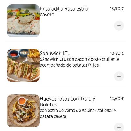
Ensaladilla Rusa estilo
13,90 €
casero
Sándwich LTL
13,80 €
Sándwich LTL con bacon y pollo crujiente
acompañado de patatas fritas
Huevos rotos con Trufa y
13,60 €
Boletus
con extra de yema de gallinas gallegas y
patata casera