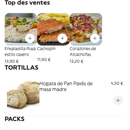
Top des ventes
Ensaladilla Rusa
Cachopín
Corazones de
estilo casero
Alcachofas
11,90 €
13,90 €
13,20 €
TORTILLAS
Hogaza de Pan Payés de
4,50 €
masa madre
PACKS