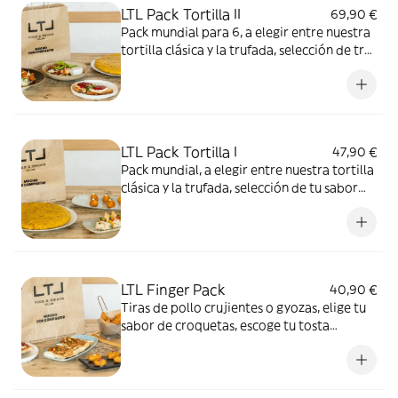
LTL Pack Tortilla II
69,90 €
Pack mundial para 6, a elegir entre nuestra
tortilla clásica y la trufada, selección de tres
tostas a elegir, un tercer plato entre
nuestros clásicos y una ensalada cesar para
terminar.
LTL Pack Tortilla I
47,90 €
Pack mundial, a elegir entre nuestra tortilla
clásica y la trufada, selección de tu sabor
favorito de croquetas y escoge un ultimo
plato entre una amplia oferta.
LTL Finger Pack
40,90 €
Tiras de pollo crujientes o gyozas, elige tu
sabor de croquetas, escoge tu tosta
favorita y para acompañar una quesadilla