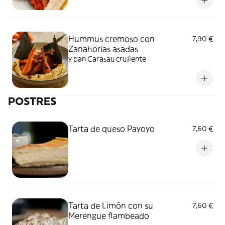
Hummus cremoso con
7,90 €
Zanahorias asadas
y pan Carasau crujiente
POSTRES
Tarta de queso Payoyo
7,60 €
Tarta de Limón con su
7,60 €
Merengue flambeado