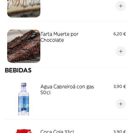
Tarta Muerte por
6,20 €
Chocolate
BEBIDAS
Agua Cabreiroá con gas
3,90 €
50cl
Coca Cola 33cl
3,90 €