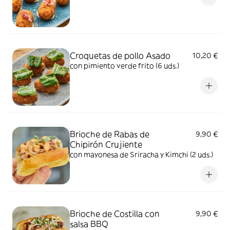
Croquetas de pollo Asado
10,20 €
con pimiento verde frito (6 uds.)
Brioche de Rabas de
9,90 €
Chipirón Crujiente
con mayonesa de Sriracha y Kimchi (2 uds.)
Brioche de Costilla con
9,90 €
salsa BBQ