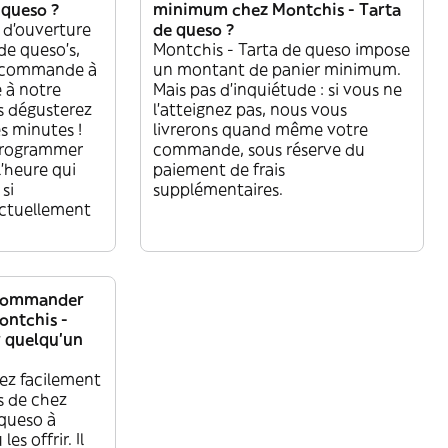
 queso ?
minimum chez Montchis - Tarta
 d'ouverture
de queso ?
de queso’s,
Montchis - Tarta de queso impose
r commande à
un montant de panier minimum.
 à notre
Mais pas d'inquiétude : si vous ne
us dégusterez
l'atteignez pas, nous vous
s minutes !
livrerons quand même votre
programmer
commande, sous réserve du
l'heure qui
paiement de frais
si
supplémentaires.
actuellement
 commander
ontchis -
r quelqu'un
vez facilement
s de chez
 queso à
es offrir. Il