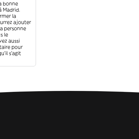
 la bonne
à Madrid.
rmer la
rrez ajouter
la personne
s le
vez aussi
aire pour
u'il s'agit