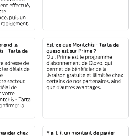
ent effectué,
tre
e, puis un
re rapidement.
rend la
Est-ce que Montchis - Tarta de
s - Tarta de
queso est sur Prime ?
Oui. Prime est le programme
re adresse de
d’abonnement de Glovo, qui
 les délais de
permet de bénéficier de la
ue
livraison gratuite et illimitée chez
re secteur.
certains de nos partenaires, ainsi
délai de
que d’autres avantages.
r votre
chis - Tarta
onfirmer la
mander chez
Y a-t-il un montant de panier