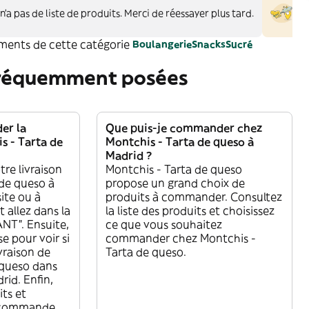
Cet
'a pas de liste de produits. Merci de réessayer plus tard.
D
ements de cette catégorie
Boulangerie
Snacks
Sucré
fréquemment posées
r la
Que puis-je commander chez
s - Tarta de
Montchis - Tarta de queso à
Madrid ?
re livraison
Montchis - Tarta de queso
 de queso à
propose un grand choix de
ite ou à
produits à commander. Consultez
t allez dans la
la liste des produits et choisissez
NT”. Ensuite,
ce que vous souhaitez
se pour voir si
commander chez Montchis -
vraison de
Tarta de queso.
 queso dans
rid. Enfin,
its et
e commande.