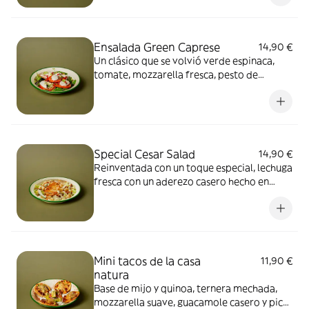
Ensalada Green Caprese
14,90 €
Un clásico que se volvió verde espinaca,
tomate, mozzarella fresca, pesto de
almendra, granada, vinagre de Módena con
dátil, micromézclum y almendras tostadas.
Special Cesar Salad
14,90 €
Reinventada con un toque especial, lechuga
fresca con un aderezo casero hecho en
nuestras cocinas, realzado con el sabor
único del guanciale. acompañada con
jugosas tiras de pollo a la plancha,
crotones, crocante de guanciale y queso
Grana Padano.
Mini tacos de la casa
11,90 €
natura
Base de mijo y quinoa, ternera mechada,
mozzarella suave, guacamole casero y pico