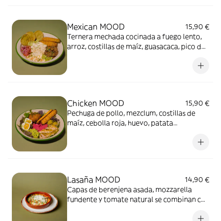
Mexican MOOD
15,90 €
Ternera mechada cocinada a fuego lento,
arroz, costillas de maíz, guasacaca, pico de
gallo, crema agria de yogurt, lima y chips de
mijo y quinoa.
Chicken MOOD
15,90 €
Pechuga de pollo, mezclum, costillas de
maíz, cebolla roja, huevo, patata
hasselback, hummus de la semana y aceite
de ajo con perejil.
Lasaña MOOD
14,90 €
Capas de berenjena asada, mozzarella
fundente y tomate natural se combinan con
una jugosa bolonesa y cremosa bechamel.
El Grana Padano, el pesto de almendras y la