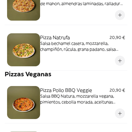
de mahon, almendras laminadas, ralladura
de limon, cebollino, sobrasada y miel de
menorca.
Pizza Natrufa
20,90 €
Salsa bechamel casera, mozzarella,
champiñón, rúcula, grana padano, salsa
especial de trufa, carpaccio de trufa y
orégano.
Pizzas Veganas
Pizza Pollo BBQ Veggie
20,90 €
Salsa BBQ Natura, mozzarella vegana,
pimientos, cebolla morada, aceitunas
negras, pollo vegano y orégano.