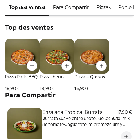
Top des ventes
Para Compartir
Pizzas
Ponle H
Top des ventes
Pizza Pollo BBQ
Pizza Ibérica
Pizza 4 Quesos
18,90 €
19,90 €
16,90 €
Para Compartir
Ensalada Tropical Burrata
17,90 €
Burrata suave entre brotes de lechuga, mix
de tomates, aguacate, micromézclum y
almendras. Todo bañado en vinagreta de
maracuyá endulzada con dátil.