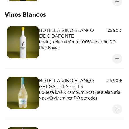
Vinos Blancos
BOTELLA VINO BLANCO
25,90 €
EIDO DAFONTE
bodega eido dafonte 100% albariño D.O
Rías Baixa
BOTELLA VINO BLANCO
24,90 €
GREGAL DESPIELLS
bodega juvé & camps muscat de alejandría
y gewürztraminer D.O penedés