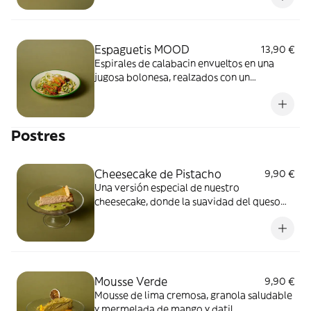
albahaca fresca aportan el toque final.
Espaguetis MOOD
13,90 €
Espirales de calabacin envueltos en una
jugosa bolonesa, realzados con un
aromático pesto de almendras. El toque de
Grana Padano y la frescura de la albahaca
crean el equilibrio perfecto en cada
Postres
bocado.
Cheesecake de Pistacho
9,90 €
Una versión especial de nuestro
cheesecake, donde la suavidad del queso
crema se fusiona con el toque terroso del
matcha y la cremosidad del pistacho. Con
base crujiente de granola, crema salada de
pistacho y polvo de matcha como final
perfecto.
Mousse Verde
9,90 €
Mousse de lima cremosa, granola saludable
y mermelada de mango y datil.