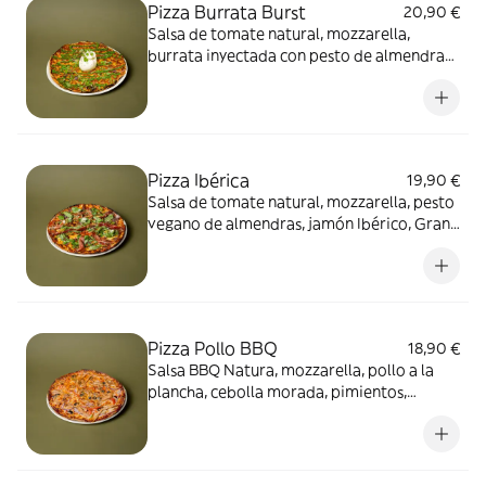
Pizza Burrata Burst
20,90 €
Salsa de tomate natural, mozzarella,
burrata inyectada con pesto de almendras,
micromezclum y orégano.
Pizza Ibérica
19,90 €
Salsa de tomate natural, mozzarella, pesto
vegano de almendras, jamón Ibérico, Grana
Padano, rúcula y orégano
Pizza Pollo BBQ
18,90 €
Salsa BBQ Natura, mozzarella, pollo a la
plancha, cebolla morada, pimientos,
aceitunas negras y orégano.