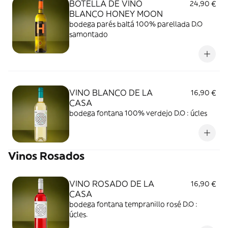
BOTELLA DE VINO
24,90 €
BLANCO HONEY MOON
bodega parés baltá 100% parellada D.O
samontado
VINO BLANCO DE LA
16,90 €
CASA
bodega fontana 100% verdejo D.O : úcles
Vinos Rosados
VINO ROSADO DE LA
16,90 €
CASA
bodega fontana tempranillo rosé D.O :
úcles.