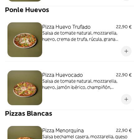
Ponle Huevos
Pizza Huevo Trufado
22,90 €
Salsa de tomate natural, mozzarella,
huevo, crema de trufa, rúcula, grana
padano, carpaccio de trufa y orégano.
Pizza Huevocado
22,90 €
Salsa de tomate natural, mozzarella,
huevo, jamón ibérico, champiñón,
aguacate, rúcula, grana padano y orégano.
Pizzas Blancas
Pizza Menorquina
22,90 €
Salsa bechamel casera, mozzarella, queso