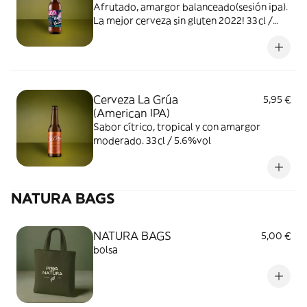
Afrutado, amargor balanceado(sesión ipa).
La mejor cerveza sin gluten 2022! 33cl /
4.5%vol
Cerveza La Grúa
5,95 €
(American IPA)
Sabor cítrico, tropical y con amargor
moderado. 33cl / 5.6%vol
NATURA BAGS
NATURA BAGS
5,00 €
bolsa