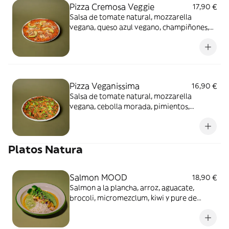
Pizza Cremosa Veggie
17,90 €
Salsa de tomate natural, mozzarella
vegana, queso azul vegano, champiñones,
aguacate, grana padano vegano, orégano y
micromézclum.
Pizza Veganissima
16,90 €
Salsa de tomate natural, mozzarella
vegana, cebolla morada, pimientos,
champiñones, maíz dulce, aceitunas negras,
pesto de almendras, orégano y rúcula.
Platos Natura
Salmon MOOD
18,90 €
Salmon a la plancha, arroz, aguacate,
brocoli, micromezclum, kiwi y pure de
zanahoria, con chutney de mango y toque
de lima.