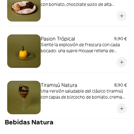
con boniato, chocolate suizo de alta
calidad y almendras tostadas. Lo
acompañamos con una esfera de helado
casero de mascarpone y plátano maduro.
Un postre natural, cremoso y lleno de
sabor.
Pasion Trópical
9,90 €
Siente la explosión de frescura con cada
bocado: una suave mousse rellena de
mermelada de maracuyá y dátil,
acompañada de granola saludable. Un
toque artístico de maracuyá corona esta
delicia tropical, creando una experiencia
vibrante y única.
Tiramisú Natura
8,90 €
Una versión saludable del clásico tiramisú
con capas de bizcocho de boniato, crema
suave de mascarpone endulzada con dátil y
un toque de amaretto, realzado por café
de origen nicaragüense. Tradición,
Bebidas Natura
naturalidad y frescura en cada bocado.