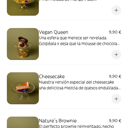
Vegan Queen
9,90 €
Una esfera que merece ser revelada.
Golpéala y deja que la mousse de chocolate
vegano con aquafaba fluya sobre la granola
crujiente, mientras se desliza su crema
exquisita de pistacho con toque salado.
Una explosión de sabores naturales.
Cheesecake
9,90 €
Nuestra versión especial del cheesecake
una deliciosa mezcla de quesos endulzada
con dátil, sobre base crujiente de granola.
Acompañado de una mermelada saludable
y coronado con una galleta crujiente de
grana padano.
Nature´s Brownie
9,90 €
El perfecto brownie reinventado, hecho