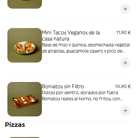
de gallo. Terminados con lima y cilantro.
Mini Tacos Veganos de la
11,90 €
casa natura
Base de mijo y quinoa, desmechada vegetal
de girgolas, guacamole casero y pico de
gallo. Terminados con lima y cilantro.
Boniatos sin Filtro
10,90 €
Dulces por dentro, dorados por fuera.
Boniatos reales al horno, no fritos, con
nuestra irresistible salsa BBQ Natura,
crema de aguacate y perejil, salsa césar
artesanal y cilantro. Un sabor natural que
Pizzas
conquista.