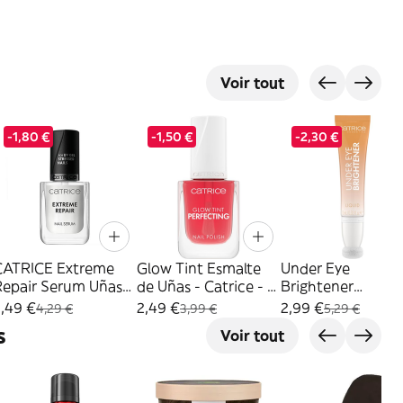
Voir tout
-1,80 €
-1,50 €
-2,30 €
CATRICE Extreme
Glow Tint Esmalte
Under Eye
Repair Serum Uñas
de Uñas - Catrice - 1
Brightener
2620955
unidad 010 Soft
Iluminador - Catr
,49 €
2,49 €
2,99 €
4,29 €
3,99 €
5,29 €
Blush
- Marrón 020
s
Voir tout