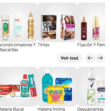
Acondicionadores Y
Tintes
Fijación Y Peinad
ascarillas
Voir tout
igiene Bucal
Higiene Íntima
Desodorantes