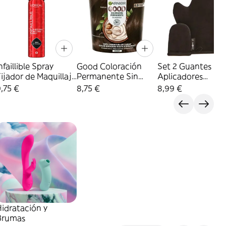
nfaillible Spray
Good Coloración
Set 2 Guantes
ijador de Maquillaje
Permanente Sin
Aplicadores
 L'Oréal París - 75 ml
Amoniaco - Garnier
Autobronceador -
,75 €
8,75 €
8,99 €
3600524104726
- 1 unidad
Moriz - 2 unidade
3600542518826
5060427357403
idratación y
Brumas