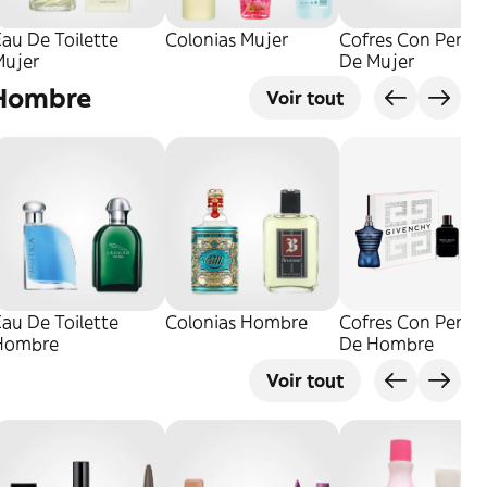
au De Toilette
Colonias Mujer
Cofres Con Perfu
Mujer
De Mujer
Hombre
Voir tout
au De Toilette
Colonias Hombre
Cofres Con Perfu
Hombre
De Hombre
Voir tout