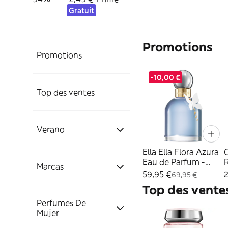
Gratuit
Promotions
Promotions
-10,00 €
Top des ventes
Verano
Ella Ella Flora Azura
Eau de Parfum -
Solares y
Marcas
Cacharel - 100 ml
59,95 €
2
Bronceadores
69,95 €
Top des vente
Perfumes De
L'OREAL PARIS
Hidratación y Brumas
Esencial para Verano
Mujer