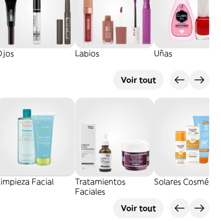
Ojos
Labios
Uñas
Voir tout
impieza Facial
Tratamientos
Solares Cosmétic
Faciales
Voir tout