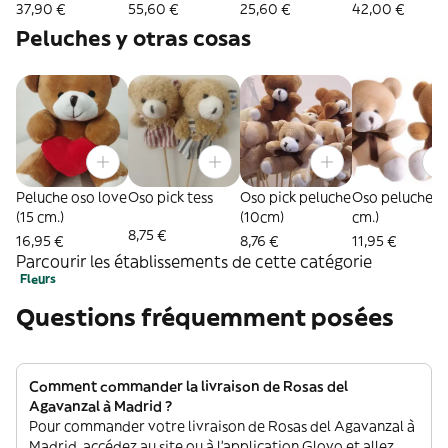
multicolor
rojas
preservada
blancos y verd
37,90 €
55,60 €
25,60 €
42,00 €
preservada
(10cms
Peluches y otras cosas
diámetro))
Peluche oso love
Oso pick tess
Oso pick peluche
Oso peluche (
(15 cm.)
(10cm)
cm.)
8,75 €
16,95 €
8,76 €
11,95 €
Parcourir les établissements de cette catégorie
Fleurs
Questions fréquemment posées
Comment commander la livraison de Rosas del
Agavanzal à Madrid ?
Pour commander votre livraison de Rosas del Agavanzal à
Madrid, accédez au site ou à l'application Glovo et allez