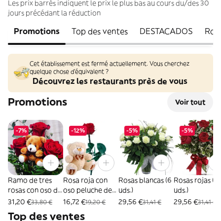
Les prix barrés indiquent le prix le plus bas au cours du/des 30
jours précédant la réduction
Promotions
Top des ventes
DESTACADOS
Ros
Cet établissement est fermé actuellement. Vous cherchez
quelque chose d'équivalent ?
Découvrez les restaurants près de vous
Promotions
Voir tout
-7%
-12%
-5%
-5%
Ramo de tres
Rosa roja con
Rosas blancas (6
Rosas rojas (6
rosas con oso de
oso peluche de
uds.)
uds.)
peluche de 14
10 cms
31,20 €
16,72 €
29,56 €
29,56 €
33,80 €
19,20 €
31,41 €
31,41 €
cm
Top des ventes