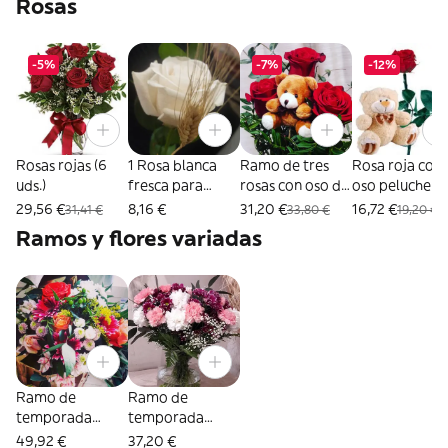
Rosas
-5%
-7%
-12%
Rosas rojas (6
1 Rosa blanca
Ramo de tres
Rosa roja con
uds.)
fresca para
rosas con oso de
oso peluche d
regalo
peluche de 14
10 cms
29,56 €
8,16 €
31,20 €
16,72 €
31,41 €
33,80 €
19,20 €
cm
Ramos y flores variadas
Ramo de
Ramo de
temporada
temporada
grande
mediano
49,92 €
37,20 €