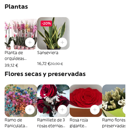
Plantas
-20%
Planta de
Sanseviera
orquídeas
16,72 €
20,90 €
Phalaenopsis
39,12 €
color 2 varas 60
Flores secas y preservadas
cm
Ramo de
Ramillete de 3
Rosa roja
Ramo flores
Paniculata
rosas eternas
gigante
preservadas e