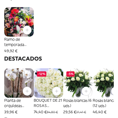
Ramo de
temporada
grande
49,92 €
DESTACADOS
-12%
-5%
Planta de
BOUQUET DE 21
Rosas blancas (6
Rosas blancas
orquídeas
ROSAS
uds.)
(12 uds.)
phalaenopsis 2
BLANCAS
39,96 €
74,40 €
29,56 €
46,40 €
84,80 €
31,41 €
varas (60 cm.)