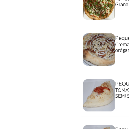
Grana
Peque
Crema 
oréga
PEQU
TOMAT
SEMI 