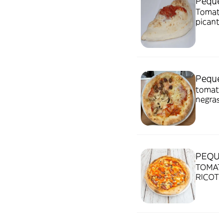
Pequ
Tomat
pican
Peque
tomat
negras
PEQU
TOMAT
RICOT