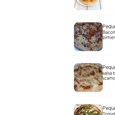
Pequ
Bacon,
pimien
barba
Pequ
salsa 
scamo
Peque
Tomate