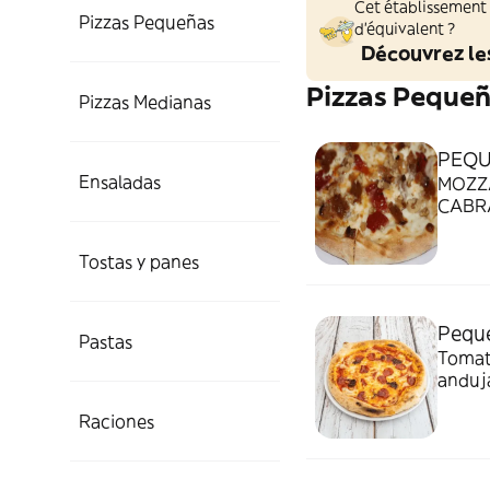
Cet établissement
Pizzas Pequeñas
d'équivalent ?
Découvrez le
Pizzas Peque
Pizzas Medianas
PEQU
Ensaladas
MOZZA
CABRA
Tostas y panes
Peque
Pastas
Tomate
anduja
EXTR
Raciones