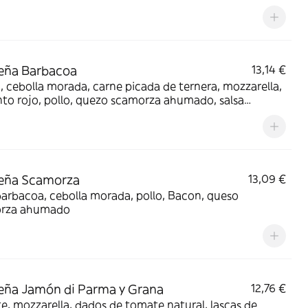
eña Barbacoa
13,14 €
 cebolla morada, carne picada de ternera, mozzarella,
to rojo, pollo, quezo scamorza ahumado, salsa
coa
eña Scamorza
13,09 €
barbacoa, cebolla morada, pollo, Bacon, queso
rza ahumado
ña Jamón di Parma y Grana
12,76 €
, mozzarella, dados de tomate natural, lascas de