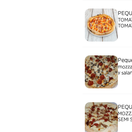
PEQU
TOMAT
TOMAT
CAYE
Pequ
mozzar
y sala
PEQU
MOZZ
SEMI 