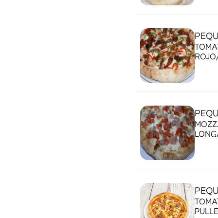
PEQU
TOMAT
ROJO/
PEQU
MOZZ
LONG
PEQU
TOMAT
PULL