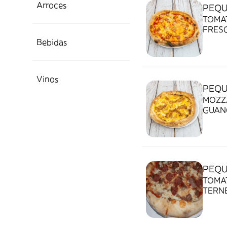
Arroces
PEQ
TOMA
FRES
CARA
Bebidas
Vinos
PEQU
MOZZ
GUANC
PEQU
TOMA
TERNE