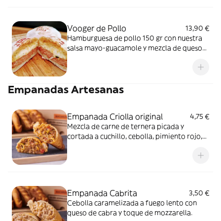
Vooger de Pollo
13,90 €
Hamburguesa de pollo 150 gr con nuestra
salsa mayo-guacamole y mezcla de quesos
envuelta en nuestra masa de alta
hidratación que te sorprenderá
Empanadas Artesanas
Empanada Criolla original
4,75 €
Mezcla de carne de ternera picada y
cortada a cuchillo, cebolla, pimiento rojo,
aceituna, huevo duro y especias.
Ligeramente picante. Retradicional!
Empanada Cabrita
3,50 €
Cebolla caramelizada a fuego lento con
queso de cabra y toque de mozzarella.