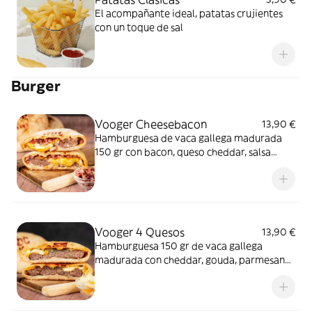
El acompañante ideal, patatas crujientes
con un toque de sal
Burger
Vooger Cheesebacon
13,90 €
Hamburguesa de vaca gallega madurada
150 gr con bacon, queso cheddar, salsa
mayo BBQ envuelta en una masa crujiente
que te sorprenderá
Vooger 4 Quesos
13,90 €
Hamburguesa 150 gr de vaca gallega
madurada con cheddar, gouda, parmesano
y gorgonzola con un toque de miel,
envuelta en una masa crujiente y ligera