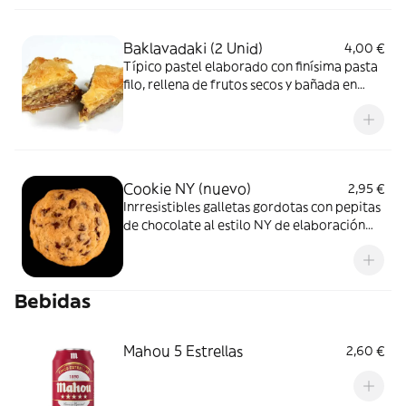
Baklavadaki (2 Unid)
4,00 €
Típico pastel elaborado con finísima pasta
filo, rellena de frutos secos y bañada en
miel y almíbar.
Cookie NY (nuevo)
2,95 €
Inrresistibles galletas gordotas con pepitas
de chocolate al estilo NY de elaboración
propia.
Bebidas
Mahou 5 Estrellas
2,60 €