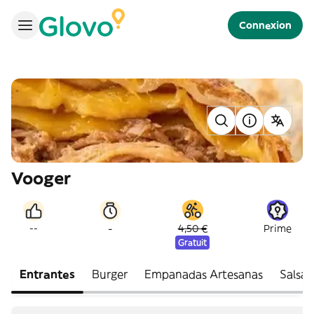
Connexion
Vooger
-
--
4,50 €
Prime
Gratuit
Entrantes
Burger
Empanadas Artesanas
Salsas