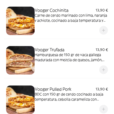
Vooger Cochinita
13,90 €
Carne de cerdo marinado con lima, naranja
y achiote, cocinado a baja temperatura y
desmechado acompañado de cebolla
morada, salsa mayo chipotle, cilantro,
mezclas de quesos
Vooger Trufada
13,90 €
Hamburguesa de 150 gr de vaca gallega
madurada con mezcla de quesos, jamón,
cebollino y salsa mayo trufada, envuelta
envuelta en masa de pizza ligera y crujiente
Vooger Pulled Pork
13,90 €
BDC con 150 gr de cerdo cocinado a baja
temperatura, cebolla carameliza con
mezcla de quesos y salsa barbacoa
envuelto en masa crujiente y ligera