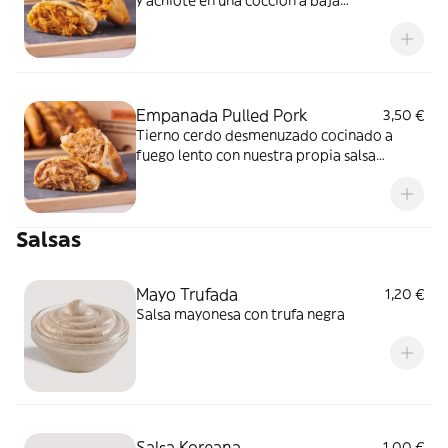
y achiote en una cocción a baja
temperatura envuelta en hojas de plátano y
con cebolla.
Empanada Pulled Pork
3,50 €
Tierno cerdo desmenuzado cocinado a
fuego lento con nuestra propia salsa
barbacoa y cebolla caramelizada.
Salsas
Mayo Trufada
1,20 €
Salsa mayonesa con trufa negra
Salsa Koreana
1,00 €