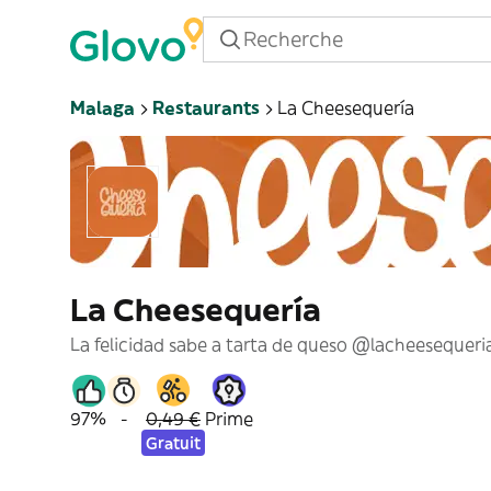
Malaga
Restaurants
La Cheesequería
La Cheesequería
La felicidad sabe a tarta de queso @lacheesequeri
97%
-
0,49 €
Prime
Gratuit