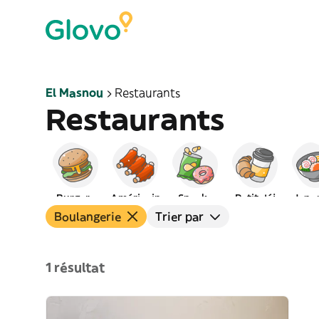
El Masnou
Restaurants
Restaurants
Burgers
Américain
Snacks
Petit déj
Japo
Boulangerie
Trier par
1 résultat