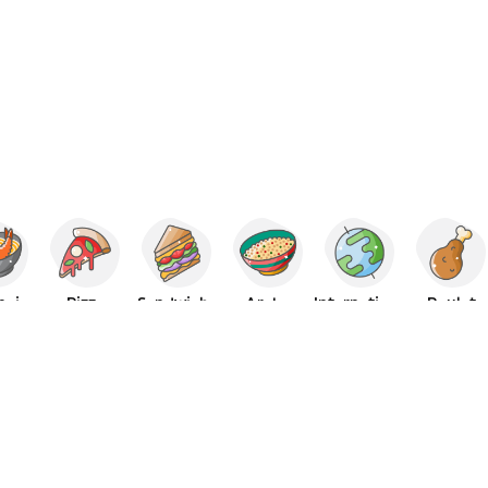
nais
Pizza
Sandwichs
Arabe
International
Poulet