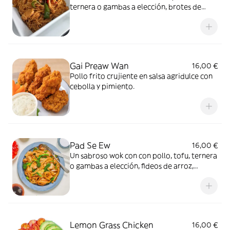
ternera o gambas a elección, brotes de
soja, huevo, zanahoria, cacahuetes y lima
Gai Preaw Wan
16,00 €
Pollo frito crujiente en salsa agridulce con
cebolla y pimiento.
Pad Se Ew
16,00 €
Un sabroso wok con con pollo, tofu, ternera
o gambas a elección, fideos de arroz,
brócoli, zanahoria, ajo, huevo y salsa de
soja
Lemon Grass Chicken
16,00 €