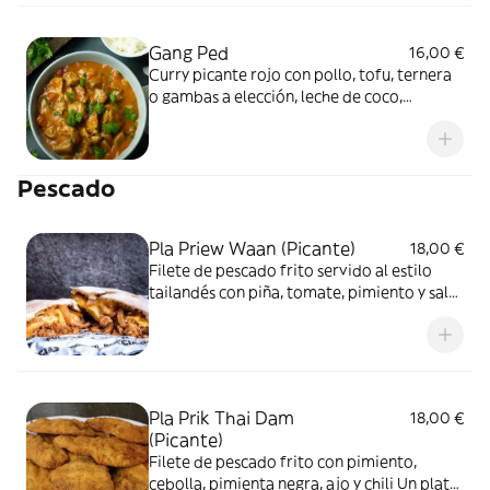
Gang Ped
16,00 €
Curry picante rojo con pollo, tofu, ternera
o gambas a elección, leche de coco,
pimientos, brotes de bambú, habichuelas y
albahaca tailandesa
Pescado
Pla Priew Waan (Picante)
18,00 €
Filete de pescado frito servido al estilo
tailandés con piña, tomate, pimiento y salsa
de chili dulce
Pla Prik Thai Dam
18,00 €
(Picante)
Filete de pescado frito con pimiento,
cebolla, pimienta negra, ajo y chili Un plato