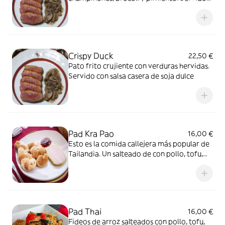
en una salsa agridulce que da el nombre al
plato
Crispy Duck
22,50 €
Pato frito crujiente con verduras hervidas.
Servido con salsa casera de soja dulce
Pad Kra Pao
16,00 €
Esto es la comida callejera más popular de
Tailandia. Un salteado de con pollo, tofu,
ternera o gambas a elección, zanahoria,
judías verdes, albahaca tailandesa, ajo y
chili
Pad Thai
16,00 €
Fideos de arroz salteados con pollo, tofu,