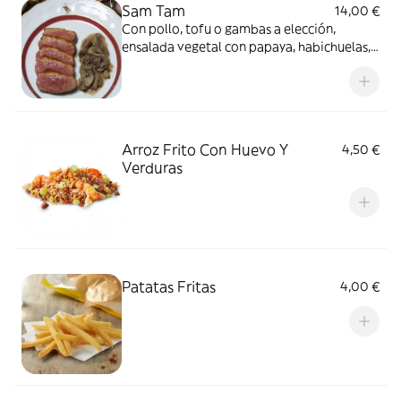
Sam Tam
14,00 €
Con pollo, tofu o gambas a elección,
ensalada vegetal con papaya, habichuelas,
zanahoria, tomate, chili, ajo y salsa de
pescado
Arroz Frito Con Huevo Y
4,50 €
Verduras
Patatas Fritas
4,00 €