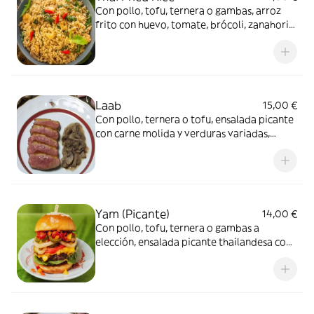
Con pollo, tofu, ternera o gambas, arroz
frito con huevo, tomate, brócoli, zanahoria,
cebolla y ajo
Laab
15,00 €
Con pollo, ternera o tofu, ensalada picante
con carne molida y verduras variadas,
hierbas tailandesas y arroz frito crujiente
Yam (Picante)
14,00 €
Con pollo, tofu, ternera o gambas a
elección, ensalada picante thailandesa con
fideos de cristal, apio, cebolleta, tomate,
cebolla roja, chili y zumo de limón