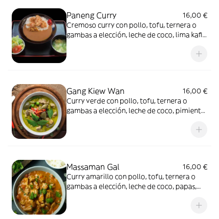
Paneng Curry
16,00 €
Cremoso curry con pollo, tofu, ternera o
gambas a elección, leche de coco, lima kafir,
chili y guarnición de cacahuetes troceados
Gang Kiew Wan
16,00 €
Curry verde con pollo, tofu, ternera o
gambas a elección, leche de coco, pimiento,
calabacín, habichuelas, brotes de bambú y
albahaca tailandesa
Massaman Gal
16,00 €
Curry amarillo con pollo, tofu, ternera o
gambas a elección, leche de coco, papas,
cebolla, zanahoria y anacardos