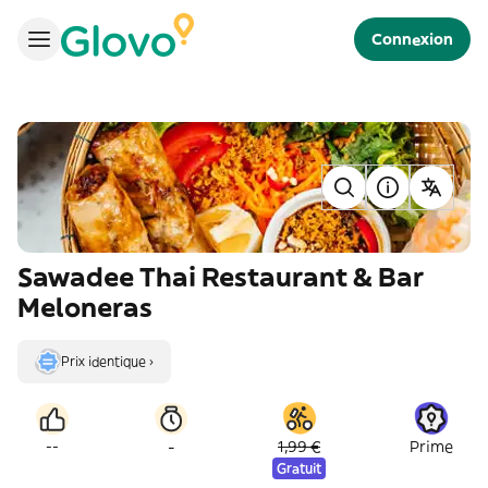
Connexion
Sawadee Thai Restaurant & Bar
Meloneras
Prix identique ›
-
--
1,99 €
Prime
Gratuit