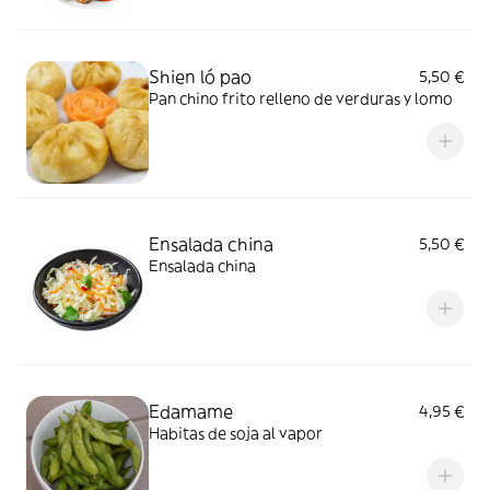
Shien ló pao
5,50 €
Pan chino frito relleno de verduras y lomo
Ensalada china
5,50 €
Ensalada china
Edamame
4,95 €
Habitas de soja al vapor