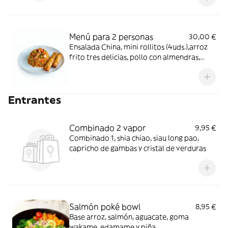
Menú para 2 personas
30,00 €
Ensalada China, mini rollitos (4uds.),arroz
frito tres delicias, pollo con almendras,
ternera con bambú y setas
Entrantes
Combinado 2 vapor
9,95 €
Combinado 1, shia chiao, siau long pao,
capricho de gambas y cristal de verduras
Salmón poké bowl
8,95 €
Base arroz, salmón, aguacate, goma
wakame, edamame y piña