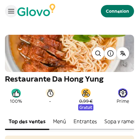
Connexion
Restaurante Da Hong Yung
-
100%
0,99 €
Prime
Gratuit
Top des ventes
Menú
Entrantes
Sopa y ramen