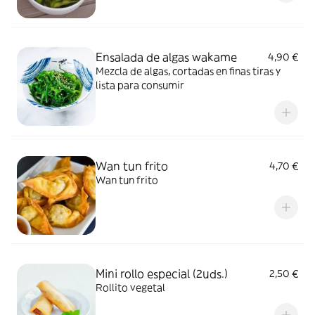
Ensalada de algas wakame
4,90 €
Mezcla de algas, cortadas en finas tiras y
lista para consumir
Wan tun frito
4,70 €
Wan tun frito
Mini rollo especial (2uds.)
2,50 €
Rollito vegetal