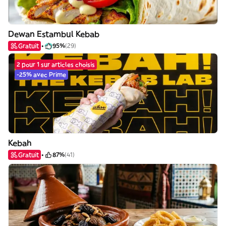
Dewan Estambul Kebab
Gratuit
95%
(29)
2 pour 1 sur articles choisis
-25% avec Prime
Kebah
Gratuit
87%
(41)