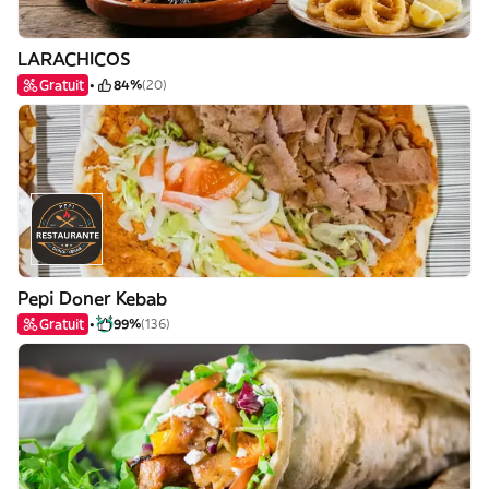
LARACHICOS
Gratuit
84%
(20)
Pepi Doner Kebab
Gratuit
99%
(136)