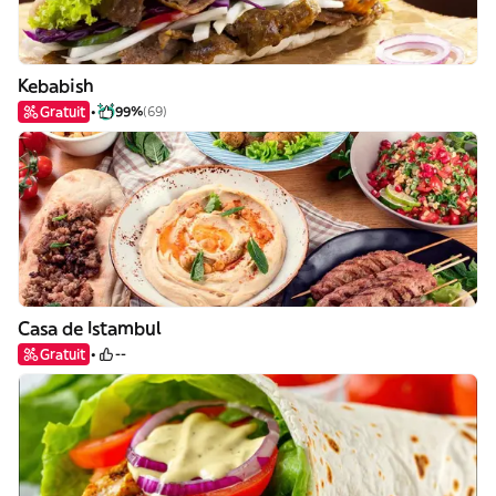
Kebabish
Gratuit
99%
(69)
Casa de Istambul
Gratuit
--