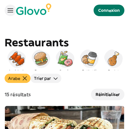
Connexion
Restaurants
Américain
Burgers
Snacks
Petit déj
Poulet
Arabe
Trier par
15 résultats
Réinitialiser