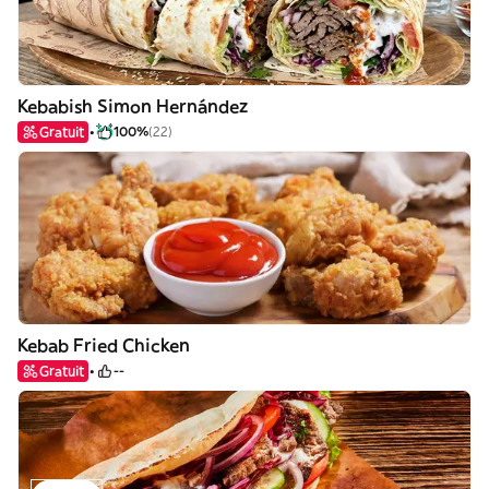
Kebabish Simon Hernández
Gratuit
100%
(22)
Kebab Fried Chicken
Gratuit
--