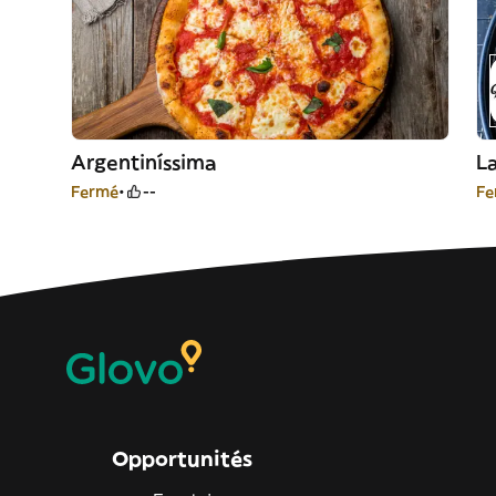
Argentiníssima
La
Fermé
--
Fe
Opportunités