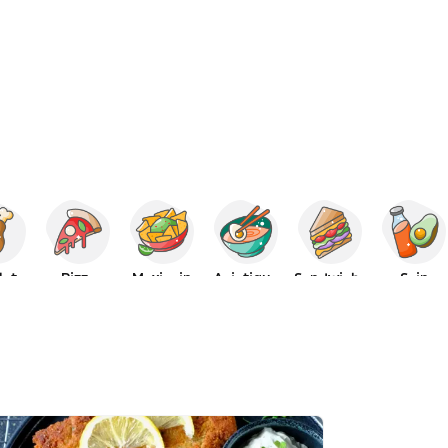
let
Pizza
Mexicain
Asiatique
Sandwichs
Sain