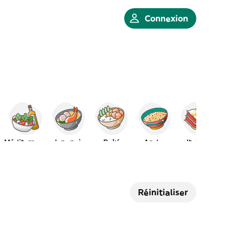
Connexion
Méditerranéen
Japonais
Poké
Arabe
Italien
Réinitialiser