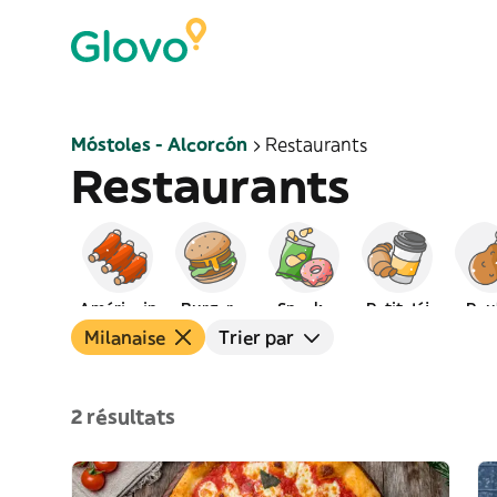
Móstoles - Alcorcón
Restaurants
Restaurants
Américain
Burgers
Snacks
Petit déj
Pou
Milanaise
Trier par
2 résultats