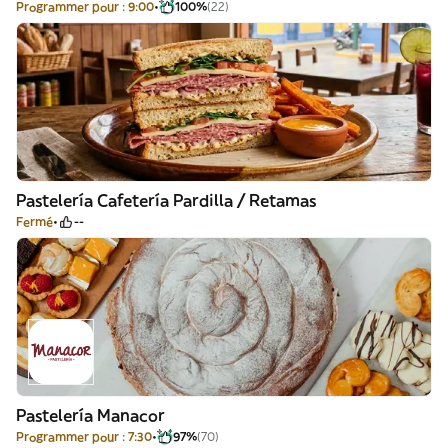
Programmer pour : 9:00
100%
(22)
Pastelería Cafetería Pardilla / Retamas
Fermé
--
Pastelería Manacor
Programmer pour : 7:30
97%
(70)