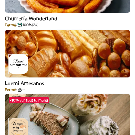
Churrería Wonderland
Fermé
100%
(24)
Loemi Artesanos
Fermé
--
-10% sur tout le menu