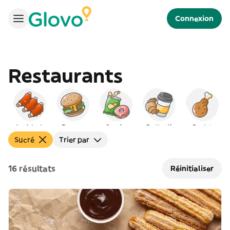
Connexion
Restaurants
Américain
Burgers
Snacks
Petit déj
Poulet
Sucré
Trier par
16 résultats
Réinitialiser