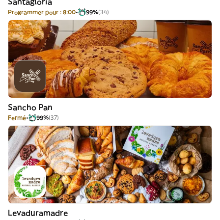
Santagloria
Programmer pour : 8:00
99%
(34)
Sancho Pan
Fermé
99%
(37)
Levaduramadre