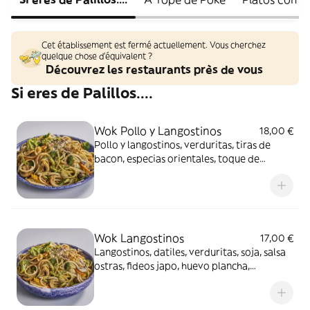
Cet établissement est fermé actuellement. Vous cherchez
quelque chose d'équivalent ?
Découvrez les restaurants près de vous
Si eres de Palillos....
Wok Pollo y Langostinos
18,00 €
Pollo y langostinos, verduritas, tiras de
bacon, especias orientales, toque de
teriyaki, huevo plancha, cebolla crujiente,
mayoahumada y hoisin
Wok Langostinos
17,00 €
Langostinos, datiles, verduritas, soja, salsa
ostras, fideos japo, huevo plancha,
mayoahumada y hoisin.