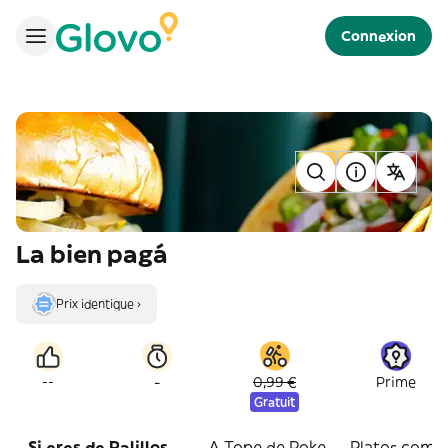
Connexion
La bien pagá
Prix identique ›
-
--
0,99 €
Prime
Gratuit
Si eres de Palillos....
A Tope de Poke
Platos comb