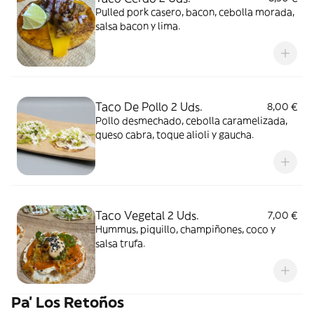
Pulled pork casero, bacon, cebolla morada,
salsa bacon y lima.
Taco De Pollo 2 Uds.
8,00 €
Pollo desmechado, cebolla caramelizada,
queso cabra, toque alioli y gaucha.
Taco Vegetal 2 Uds.
7,00 €
Hummus, piquillo, champiñones, coco y
salsa trufa.
Pa' Los Retoños