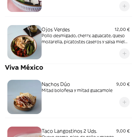
salsa césar
Ojos Verdes
12,00 €
Pollo desmigado, cherry, aguacate, queso
mozarella, picatostes caseros y salsa miel
&mostaza
Viva México
Nachos Dúo
9,00 €
Mitad boloñesa y mitad guacamole
Taco Langostinos 2 Uds.
9,00 €