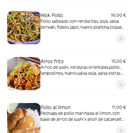
Wok Pollo
16,00 €
Pollo salteado con verduritas, soja, salsa
teriyaki, fideos japo, huevo plancha,toque
trufa y cebolla crujiente
Arroz frito
15,00 €
Arroz de sushi, verduras orientales,pollo ,
langostinos, huevo,salsa soja, salsa ostras y
cebolla crujiente
Pollo al limon
11,00 €
Pechuga de pollo marinada al limon, con
base de arroz de sushi y alioli de cacahuete
y teriyaki.