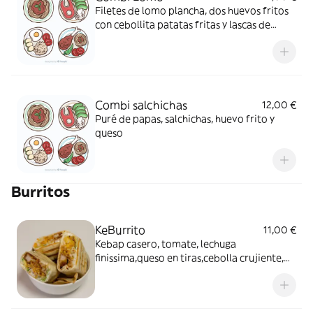
Filetes de lomo plancha, dos huevos fritos
con cebollita patatas fritas y lascas de
jamón
Combi salchichas
12,00 €
Puré de papas, salchichas, huevo frito y
queso
Burritos
KeBurrito
11,00 €
Kebap casero, tomate, lechuga
finissima,queso en tiras,cebolla crujiente,
salsa yoguth y salsa roja