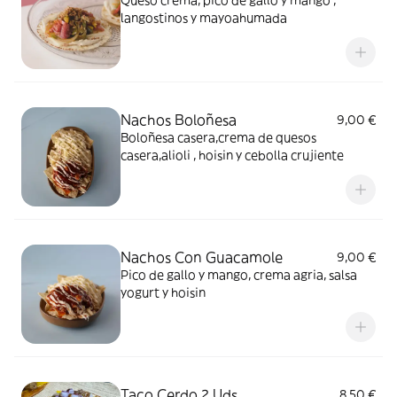
Queso crema, pico de gallo y mango ,
langostinos y mayoahumada
Nachos Boloñesa
9,00 €
Boloñesa casera,crema de quesos
casera,alioli , hoisin y cebolla crujiente
Nachos Con Guacamole
9,00 €
Pico de gallo y mango, crema agria, salsa
yogurt y hoisin
Taco Cerdo 2 Uds.
8,50 €