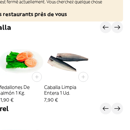
 est fermé actuellement. Vous cherchez quelque chose
s restaurants près de vous
alla
Medallones De
Caballa Limpia
almón 1 Kg.
Entera 1 Ud.
1,90 €
7,90 €
rel