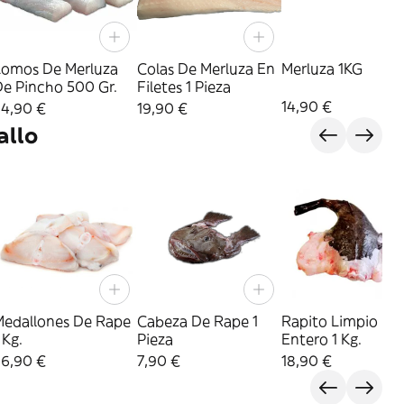
Lomos De Merluza
Colas De Merluza En
Merluza 1KG
De Pincho 500 Gr.
Filetes 1 Pieza
14,90 €
24,90 €
19,90 €
allo
Medallones De Rape
Cabeza De Rape 1
Rapito Limpio
 Kg.
Pieza
Entero 1 Kg.
36,90 €
7,90 €
18,90 €