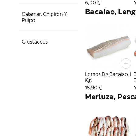
500 Gr.
6,00 €
Bacalao, Len
Calamar, Chipirón Y
Pulpo
Crustáceos
Lomos De Bacalao 1
Kg.
E
18,90 €
Merluza, Pesca