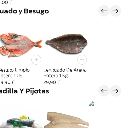
4,00 €
guado y Besugo
Besugo Limpio
Lenguado De Arena
ntero 1 Ud.
Entero 1 Kg.
49,90 €
29,90 €
dilla Y Pijotas