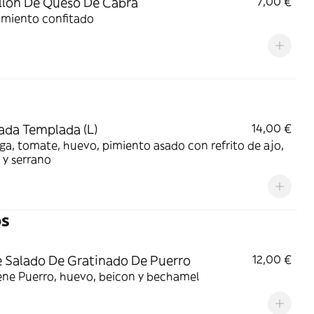
lón De Queso De Cabra
7,00 €
imiento confitado
ada Templada (L)
14,00 €
a, tomate, huevo, pimiento asado con refrito de ajo,
 y serrano
os
 Salado De Gratinado De Puerro
12,00 €
ene Puerro, huevo, beicon y bechamel