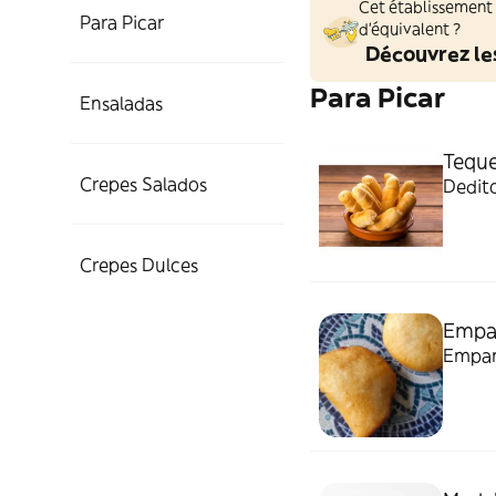
Cet établissement
Para Picar
d'équivalent ?
Découvrez le
Para Picar
Ensaladas
Teque
Crepes Salados
Dedit
Crepes Dulces
Empa
Empana