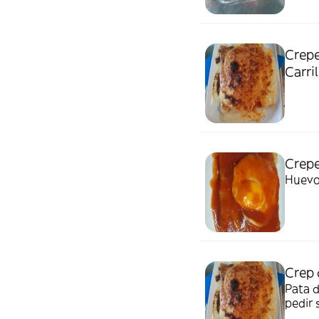
Crepe
Carril
Crepe
Huevo
Crep 
Pata 
pedir 