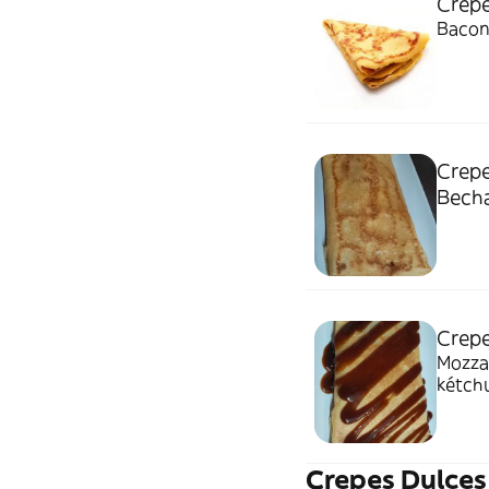
Crepe
Bacon
Crepe
Bech
Crepe
Mozzar
kétch
Crepes Dulces