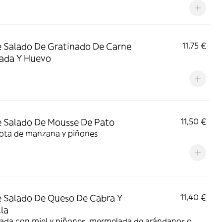
 Salado De Gratinado De Carne
11,75 €
ada Y Huevo
 Salado De Mousse De Pato
11,50 €
ta de manzana y piñones
 Salado De Queso De Cabra Y
11,40 €
la
tada con miel y piñones, mermelada de arándanos o