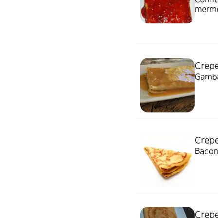
merme
Crepe
Gambas
Crepe
Bacon
Crepe