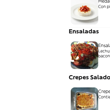
Medal
Con p
Ensaladas
Ensal
Lechug
bacon
Crepes Salad
Crepe
Conti