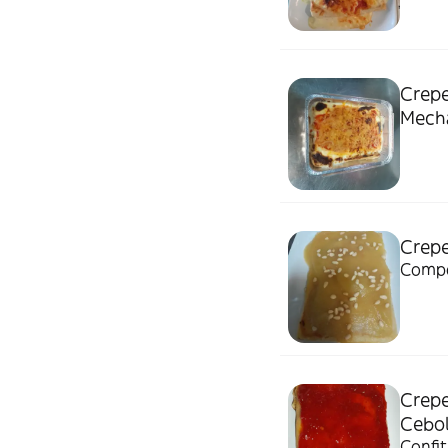
Crepe
Mech
Crepe
Compo
Crepe
Cebol
Confi