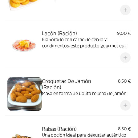
exquisita
Lacón (Ración)
9,00 €
Elaborado con carne de cerdo y
condimentos, este producto gourmet es
perfecto en bocadillos o tapas
Croquetas De Jamón
8,50 €
(Ración)
Masa en forma de bolita rellena de jamón
Rabas (Ración)
8,50 €
Una opción ideal para degustar auténtico