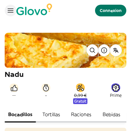
Connexion
Nadu
-
--
0,99 €
Prime
Gratuit
Bocadillos
Tortillas
Raciones
Bebidas