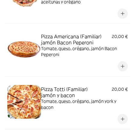
aceitunas y orégano
Pizza Americana (Familiar)
20,00 €
jamón Bacon Peperoni
Tomate, queso, orégano, jamón Bacon
Peperoni
Pizza Totti (Familiar)
20,00 €
jamón y bacon
Tomate, queso, orégano, jamón york y
bacon