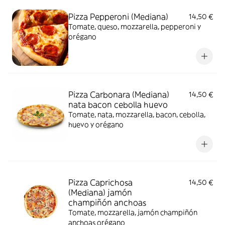
Pizza Pepperoni (Mediana)
14,50 €
Tomate, queso, mozzarella, pepperoni y
orégano
Pizza Carbonara (Mediana)
14,50 €
nata bacon cebolla huevo
Tomate, nata, mozzarella, bacon, cebolla,
huevo y orégano
Pizza Caprichosa
14,50 €
(Mediana) jamón
champiñón anchoas
Tomate, mozzarella, jamón champiñón
anchoas orégano