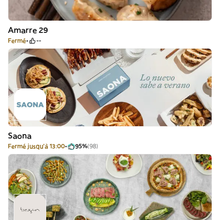
Amarre 29
Fermé
--
Saona
Fermé jusqu'à 13:00
95%
(98)