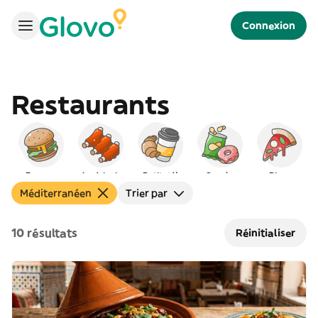
Connexion
Restaurants
Burgers
Américain
Petit déj
Snacks
Pizza
Méditerranéen
Trier par
10 résultats
Réinitialiser