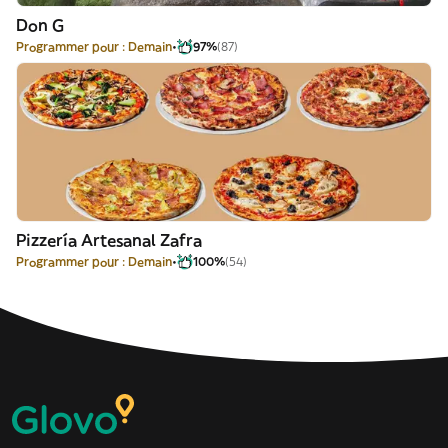
Don G
Programmer pour : Demain
97%
(87)
Pizzería Artesanal Zafra
Programmer pour : Demain
100%
(54)