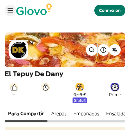
Connexion
El Tepuy De Dany
-
--
0,49 €
Prime
Gratuit
Para Compartir
Arepas
Empanadas
Ensaladas