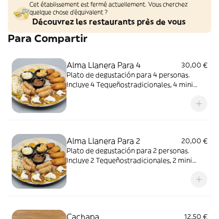
Cet établissement est fermé actuellement. Vous cherchez
quelque chose d'équivalent ?
Découvrez les restaurants près de vous
Para Compartir
Alma Llanera Para 4
30,00 €
Plato de degustación para 4 personas.
Incluye 4 Tequeñostradicionales, 4 mini
empanadas, 4 mini cachapas, 4
miniarepitas y 4 tostones de plátano
Alma Llanera Para 2
20,00 €
Plato de degustación para 2 personas.
Incluye 2 Tequeñostradicionales, 2 mini
empanadas, 2 mini cachapas, 2 miniarepitas
y 2 tostones de plátano
Cachapa
12,50 €