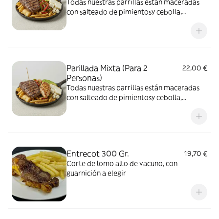
Todas nuestras parrillas están maceradas
con salteado de pimientosy cebolla,
aguacate, queso fresco en una cama de
patatas fritas oyuca cocida o yuca frita
Parillada Mixta (Para 2
22,00 €
Personas)
Todas nuestras parrillas están maceradas
con salteado de pimientosy cebolla,
aguacate, queso fresco en una cama de
patatas fritas oyuca cocida o yuca frita
Entrecot 300 Gr.
19,70 €
Corte de lomo alto de vacuno, con
guarnición a elegir