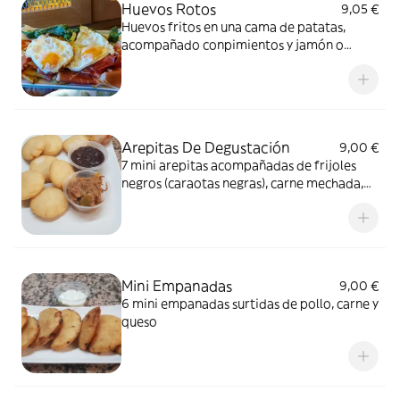
Huevos Rotos
9,05 €
Huevos fritos en una cama de patatas,
acompañado conpimientos y jamón o
chorizo
Arepitas De Degustación
9,00 €
7 mini arepitas acompañadas de frijoles
negros (caraotas negras), carne mechada,
revuelto de tomate y cebolla (perico)
Mini Empanadas
9,00 €
6 mini empanadas surtidas de pollo, carne y
queso