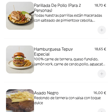
Parillada De Pollo (Para 2
18,70 €
Personas)
Todas nuestras parrillas están maceradas
con salteado de pimientosy cebolla,
aguacate, queso fresco en una cama de
patatas fritas oyuca cocida o yuca frita
Hamburguesa Tepuy
18,65 €
Especial
100% carne de ternera, queso fundido,
jamón york, carne de cerdo,pollo, aguacate,
huevo frito, bacon, ensalada, de col y
patatas
Asado Negro
16,00 €
Redondo de ternera con salsa con toque
dulce