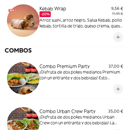
Kebab Wrap
9,56 €
11,95 €
-20%
Arroz sushi, arroz negro, Salsa Kebab, pollo
kebab, tortilla de trigo, queso crema, queso
feta, tomate cherry, maíz, cebolla morada y
sésamo mix. ¡Todo el sabor del kebab, en
una versión más saludable!
COMBOS
Combo Premium Party
37,00 €
¡Disfruta de dos pokes medianos Premium
con un entrante y dos bebidas! Esto
empieza bien.
Combo Urban Crew Party
35,00 €
¡Disfruta de dos pokes medianos Urban
Crew con un entrante y dos bebidas! La
previa perfecta.