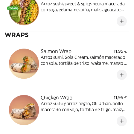
Arroz sushi, sweet & spicy, heura macerada
con soja, edamame, piña, maíz, aguacate,
cebolla morada y sésamo mix. ¿Necesitas
algo más?
WRAPS
Salmon Wrap
11,95 €
Arroz sushi, Soja Cream, salmón macerado
con soja, tortilla de trigo, wakame, mango y
crispy onion. Ideal para ti.
Chicken Wrap
11,95 €
Arroz sushi y arroz negro, Oli Urban, pollo
macerado con soja, tortilla de trigo, maíz,
queso feta, crispy onion y tajín. Envuélvete
de sabor.