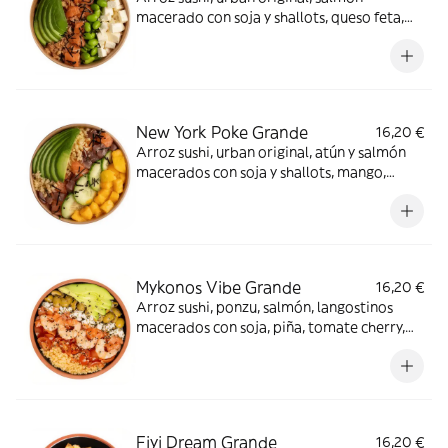
macerado con soja y shallots, queso feta,
edamame, crispy onion, aguacate y alga
nori. ¡Nunca falla!
New York Poke Grande
16,20 €
Arroz sushi, urban original, atún y salmón
macerados con soja y shallots, mango,
pepino, tenkasu, aguacate y alga nori. Sí, el
viaje de tu vida.
Mykonos Vibe Grande
16,20 €
Arroz sushi, ponzu, salmón, langostinos
macerados con soja, piña, tomate cherry,
queso feta, tenkasu, aguacate y aceitunas &
piparras. OMG!
Fiyi Dream Grande
16,20 €