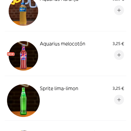
Aquarius melocotón
3,25 €
Sprite lima-limon
3,25 €