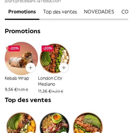
jours précédant la réduction
Promotions
Top des ventes
NOVEDADES
COM
Promotions
-20%
-20%
Kebab Wrap
London City
Mediano
9,56 €
11,95 €
11,36 €
14,20 €
Top des ventes