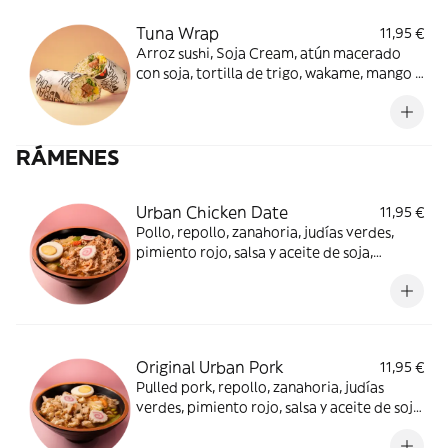
Tuna Wrap
11,95 €
Arroz sushi, Soja Cream, atún macerado
con soja, tortilla de trigo, wakame, mango y
crispy onion. Mordiscos únicos.
RÁMENES
Urban Chicken Date
11,95 €
Pollo, repollo, zanahoria, judías verdes,
pimiento rojo, salsa y aceite de soja,
shitake, aceite de sésamo, pasta de ajo,
pimienta negra, huevo cocido y
naruto.Caliente y rico.
Original Urban Pork
11,95 €
Pulled pork, repollo, zanahoria, judías
verdes, pimiento rojo, salsa y aceite de soja,
shitake, aceite de sésamo, pasta de ajo,
pimienta negra, huevo cocido y naruto. Un