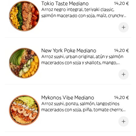
Tokio Taste Mediano
14,20 €
Arroz negro integral, teriyaki classic,
salmón macerado con soja, maíz, crunchy
mix, tomate cherry, wakame y sésamo mix.
Arigato.
New York Poke Mediano
14,20 €
Arroz sushi, urban original, atún y salmón
macerados con soja y shallots, mango,
pepino, tenkasu, aguacate y alga nori. Sí, el
viaje de tu vida.
Mykonos Vibe Mediano
14,20 €
Arroz sushi, ponzu, salmón, langostinos
macerados con soja, piña, tomate cherry,
queso feta, tenkasu, aguacate y aceitunas &
piparras. OMG!