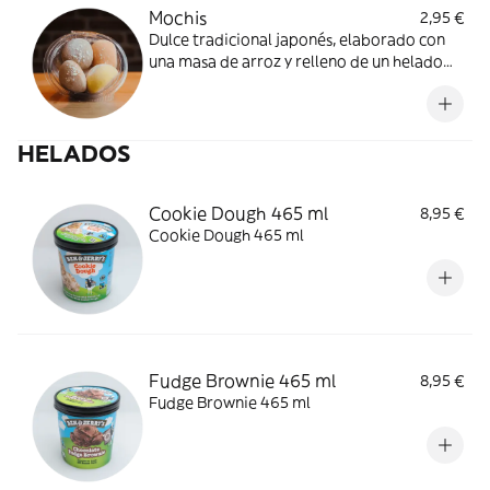
Mochis
2,95 €
Dulce tradicional japonés, elaborado con
una masa de arroz y relleno de un helado
muy especial. Caramelo, lichi, chocolate
con avellanas, mango, té verde y limón. ¿Te
atreves a probarlo?
HELADOS
Cookie Dough 465 ml
8,95 €
Cookie Dough 465 ml
Fudge Brownie 465 ml
8,95 €
Fudge Brownie 465 ml