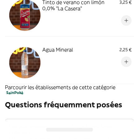
Tinto de verano con limón
3,25 €
0,0% "La Casera"
Agua Mineral
2,25 €
Parcourir les établissements de cette catégorie
Sain
Poké
Questions fréquemment posées
Que puis-je commander chez Urban Poke à Rivas
Arganda ?
Urban Poke propose un grand choix de produits à