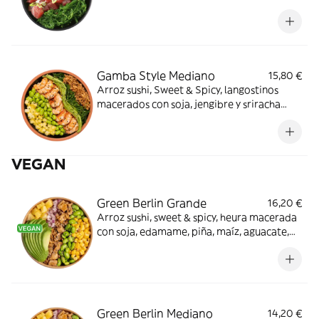
wakame, aguacate y crispy onion. ¡Muy hot!
Gamba Style Mediano
15,80 €
Arroz sushi, Sweet & Spicy, langostinos
macerados con soja, jengibre y sriracha
pura, piña, edamame, cripsy onion,
wakame, aguacate y sésamo mix. Delicioso.
VEGAN
Green Berlin Grande
16,20 €
Arroz sushi, sweet & spicy, heura macerada
con soja, edamame, piña, maíz, aguacate,
cebolla morada y sésamo mix. ¿Necesitas
algo más?
Green Berlin Mediano
14,20 €