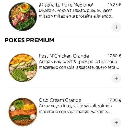
¡Diseña tu Poke Mediano!
14,25 €
Diseña el Poke a tu gusto, puedes hacer
mitad y mitad en la proteína eligiendo
hasta dos o si solo quieres una selecciónala
dos veces. ¡Vas a flipar!
POKES PREMIUM
Fast N´Chicken Grande
17,80 €
Arroz sushi, sweet & spicy, pollo braseado
macerado con soja, aguacate, queso feta,
mango, edamame, shallots, pepino y
crunchy mix. Perfecto para cualquier día.
Oslo Cream Grande
17,80 €
Arroz negro integral, urban oli, salmón
macerado con soja, mango, wakame,
aguacate, queso crema, crispy onion y
cebolla caramelizada. Amor a primera