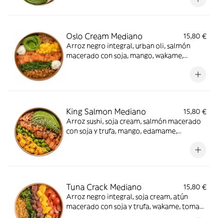
Oslo Cream Mediano
15,80 €
Arroz negro integral, urban oli, salmón
macerado con soja, mango, wakame,
aguacate, queso crema, crispy onion y
cebolla caramelizada. Amor a primera
vista.
King Salmon Mediano
15,80 €
Arroz sushi, soja cream, salmón macerado
con soja y trufa, mango, edamame,
aguacate, crispy onion y sésamo mix. ¡Digno
de la corona!
Tuna Crack Mediano
15,80 €
Arroz negro integral, soja cream, atún
macerado con soja y trufa, wakame, tomate
cherry, mango, polvo de kikos y sésamo mix.