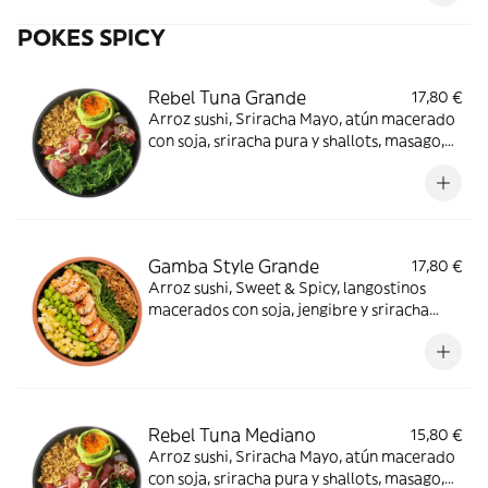
POKES SPICY
Rebel Tuna Grande
17,80 €
Arroz sushi, Sriracha Mayo, atún macerado
con soja, sriracha pura y shallots, masago,
wakame, aguacate y crispy onion. ¡Muy hot!
Gamba Style Grande
17,80 €
Arroz sushi, Sweet & Spicy, langostinos
macerados con soja, jengibre y sriracha
pura, piña, edamame, cripsy onion,
wakame, aguacate y sésamo mix. Delicioso.
Rebel Tuna Mediano
15,80 €
Arroz sushi, Sriracha Mayo, atún macerado
con soja, sriracha pura y shallots, masago,