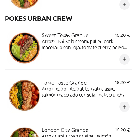
Irresistible.
POKES URBAN CREW
Sweet Texas Grande
16,20 €
Arroz sushi, soja cream, pulled pork
macerado con soja, tomate cherry, polvo
de kikos, edamame, piña, aguacate y
sésamo mix. Cada bocado es único.
Tokio Taste Grande
16,20 €
Arroz negro integral, teriyaki classic,
salmón macerado con soja, maíz, crunchy
mix, tomate cherry, wakame y sésamo mix.
Arigato.
London City Grande
16,20 €
Arroz sushi, urban original, salmón