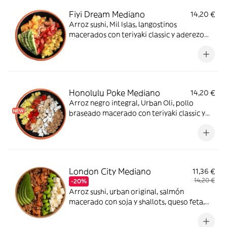
Fiyi Dream Mediano
14,20 €
Arroz sushi, Mil Islas, langostinos
macerados con teriyaki classic y aderezo
cítrico, naranja, piña, tomate cherry,
aguacate, sésamo mix, albahaca y tajín. De
ensueño.
Honolulu Poke Mediano
14,20 €
Arroz negro integral, Urban Oli, pollo
braseado macerado con teriyaki classic y
aderezo cítrico, tomate cherry, piña, queso
feta, crispy onion y sésamo mix. ¡Te
encantará!
London City Mediano
11,36 €
14,20 €
-20%
Arroz sushi, urban original, salmón
macerado con soja y shallots, queso feta,
edamame, crispy onion, aguacate y alga
nori. ¡Nunca falla!