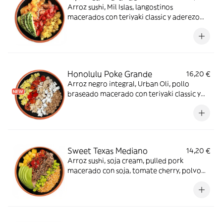
Arroz sushi, Mil Islas, langostinos
macerados con teriyaki classic y aderezo
cítrico, naranja, piña, tomate cherry,
aguacate, sésamo mix, albahaca y tajín. De
ensueño.
Honolulu Poke Grande
16,20 €
Arroz negro integral, Urban Oli, pollo
braseado macerado con teriyaki classic y
aderezo cítrico, tomate cherry, piña, queso
feta, crispy onion y sésamo mix. ¡Te
encantará!
Sweet Texas Mediano
14,20 €
Arroz sushi, soja cream, pulled pork
macerado con soja, tomate cherry, polvo
de kikos, edamame, piña, aguacate y
sésamo mix. Cada bocado es único.