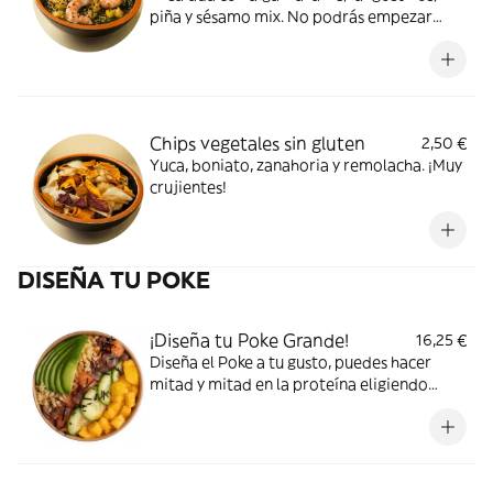
piña y sésamo mix. No podrás empezar
mejor.
Chips vegetales sin gluten
2,50 €
Yuca, boniato, zanahoria y remolacha. ¡Muy
crujientes!
DISEÑA TU POKE
¡Diseña tu Poke Grande!
16,25 €
Diseña el Poke a tu gusto, puedes hacer
mitad y mitad en la proteína eligiendo
hasta dos o si solo quieres una selecciónala
dos veces. ¡A por todo, Urbanita!