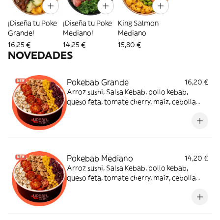
¡Diseña tu Poke
¡Diseña tu Poke
King Salmon
Grande!
Mediano!
Mediano
16,25 €
14,25 €
15,80 €
NOVEDADES
Pokebab Grande
16,20 €
Arroz sushi, Salsa Kebab, pollo kebab,
queso feta, tomate cherry, maíz, cebolla
morada y sésamo mix.¡El sabor que estabas
esperando!
Pokebab Mediano
14,20 €
Arroz sushi, Salsa Kebab, pollo kebab,
queso feta, tomate cherry, maíz, cebolla
morada y sésamo mix.¡El sabor que estabas
esperando!