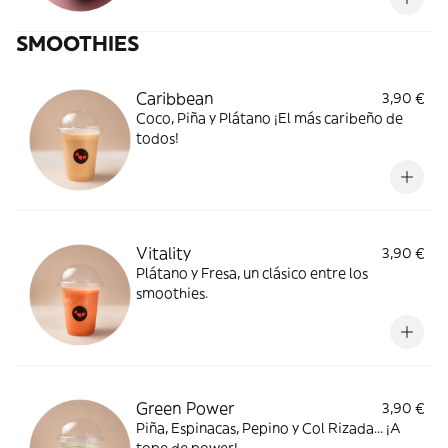
plato caliente perfecto.
SMOOTHIES
Caribbean
3,90 €
Coco, Piña y Plátano ¡El más caribeño de
todos!
Vitality
3,90 €
Plátano y Fresa, un clásico entre los
smoothies.
Green Power
3,90 €
Piña, Espinacas, Pepino y Col Rizada... ¡A