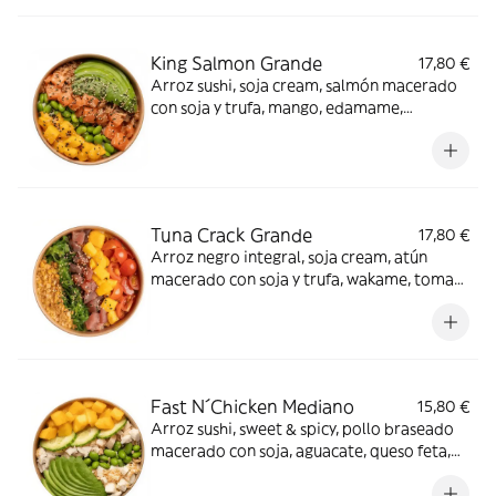
vista.
King Salmon Grande
17,80 €
Arroz sushi, soja cream, salmón macerado
con soja y trufa, mango, edamame,
aguacate, crispy onion y sésamo mix. ¡Digno
de la corona!
Tuna Crack Grande
17,80 €
Arroz negro integral, soja cream, atún
macerado con soja y trufa, wakame, tomate
cherry, mango, polvo de kikos y sésamo mix.
Irresistible.
Fast N´Chicken Mediano
15,80 €
Arroz sushi, sweet & spicy, pollo braseado
macerado con soja, aguacate, queso feta,
mango, edamame, shallots, pepino y
crunchy mix. Perfecto para cualquier día.