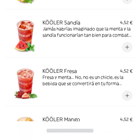
KÖÖLER Sandía
4,52 €
Jamás habrías imaginado que la menta y la
sandía funcionarían tan bien para combatir
el calor
KÖÖLER Fresa
4,52 €
Fresa y menta… No, no es un chicle, es la
bebida que se convertirá en tu forma
favorita de vivir el verano
KÖÖLER Mango
4,52 €
Mango y menta, ¿se te ocurre una forma
más tropical de disfrutar el verano?