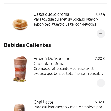
Bagel queso crema
3,80 €
Para los que quieren un bocado ligero y
esponjoso, nuestro bagel con deliciosa
crema de queso es la mejor opción
Bebidas Calientes
Frozen Dunkaccino
7,02 €
Chocolate Dubai
Cremoso, refrescante y con ese twist
exótico que lo hace totalmente irresistible.
Ideal para darte un capricho dulce cuando
el calor aprieta.
Chai Latte
5,02 €
Para cultivar cuerpo y mente empieza por