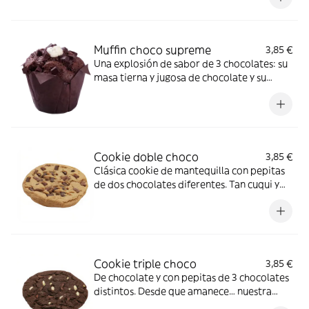
Muffin choco supreme
3,85 €
Una explosión de sabor de 3 chocolates: su
masa tierna y jugosa de chocolate y su
interior relleno te dejará con ganas de
repetir.
Cookie doble choco
3,85 €
Clásica cookie de mantequilla con pepitas
de dos chocolates diferentes. Tan cuqui y
tan deliciosa que o la amas…o la amas
Cookie triple choco
3,85 €
De chocolate y con pepitas de 3 chocolates
distintos. Desde que amanece… nuestra
cookie apetece