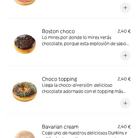
divertido: mucho color y ¡mucho más
sabor!
Boston choco
2,40 €
Lo mires por donde lo mires verás
chocolate, porque esta explosión de sabor
está creada especialmente para los
apasionados del dulce
Choco topping
2,40 €
Llega la choco-diversión: delicioso
chocolate adornado con el topping más
divertido
Bavarian cream
2,40 €
Coge uno de nuestros deliciosos Dunkins y