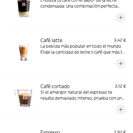
condensada: una combinación perfecta
para los más dulces
Café latte
3,42 €
La bebida más popular en todo el mundo.
Elige la cantidad de leche y café que más te
guste y disfruta de una bebida hecha a tu
medida
Café cortado
3,12 €
Si el amargor natural del espresso te
resulta demasiado intenso, prueba con un
poquito de leche para endulzar su sabor
Espresso
2,92 €