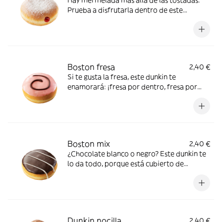
Prueba a disfrutarla dentro de este
delicioso Dunkin. ¡Un relleno sorprendente!
Boston fresa
2,40 €
Si te gusta la fresa, este dunkin te
enamorará: ¡fresa por dentro, fresa por
fuera!
Boston mix
2,40 €
¿Chocolate blanco o negro? Este dunkin te
lo da todo, porque está cubierto de
chocolate con leche y relleno de chocolate
blanco
Dunkin nocilla
2,40 €