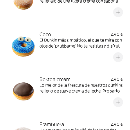
rellénalo de una ligera crema con sabor a
vainilla. ¡Una receta exquisita!
Coco
2,40 €
El Dunkin más simpático, el que te mira con
ojos de ‘pruébame’. No te resistas y disfruta
de su sabor a coco mezclado con la ternura
de nuestros dunkins
Boston cream
2,40 €
Lo mejor de la frescura de nuestros dunkins
relleno de suave crema de leche. Probarlo
es casi una obligación
Frambuesa
2,40 €
Hay mermelada más allá de las tostadas.