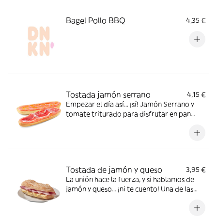
Bagel Pollo BBQ
4,35 €
Tostada jamón serrano
4,15 €
Empezar el día así… ¡sí! Jamón Serrano y
tomate triturado para disfrutar en pan
normal o integral
Tostada de jamón y queso
3,95 €
La unión hace la fuerza, y si hablamos de
jamón y queso… ¡ni te cuento! Una de las
mejores opciones para disfrutar de un
desayuno clásico.