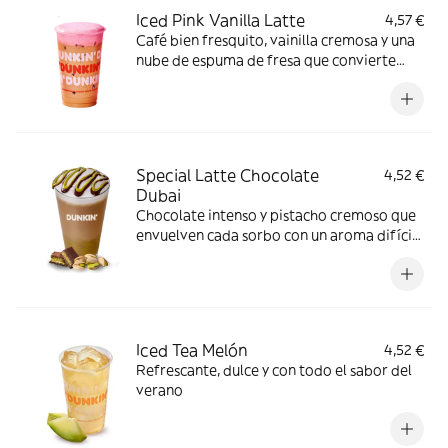
Iced Pink Vanilla Latte
4,57 €
Café bien fresquito, vainilla cremosa y una
nube de espuma de fresa que convierte
cada sorbo en un auténtico main character
moment.
Special Latte Chocolate
4,52 €
Dubai
Chocolate intenso y pistacho cremoso que
envuelven cada sorbo con un aroma difícil
de olvidar. Calentito, indulgente y perfecto
para disfrutar sin prisas.
Iced Tea Melón
4,52 €
Refrescante, dulce y con todo el sabor del
verano