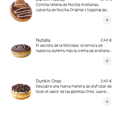
Concha rellena de Nocilla Avellanas,
cubierta de Nocilla Original y topping de
Nocilla Cookie Original.
Nutella
2,40 €
El secreto de la felicidad: la ternura de
nuestros dunkins más la crema de avellanas
más famosa del mercado. ¡Don’t worry, be
happy!
Dunkin Oreo
2,40 €
Descubre una nueva manera de disfrutar de
todo el sabor de las galletas Oreo: suave
crema y topping crujiente. ¡Pruébalo!