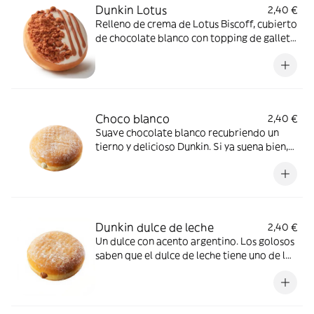
Dunkin Lotus
2,40 €
Relleno de crema de Lotus Biscoff, cubierto
de chocolate blanco con topping de galleta
caramelizada Lotus Biscoff.
Choco blanco
2,40 €
Suave chocolate blanco recubriendo un
tierno y delicioso Dunkin. Si ya suena bien,
¡imagina cómo sabe!
Dunkin dulce de leche
2,40 €
Un dulce con acento argentino. Los golosos
saben que el dulce de leche tiene uno de los
sabores más cautivadores que existen.