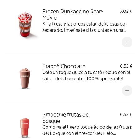
Frozen Dunkaccino Scary
7,02 €
Movie
Si la fresa y las oreos están deliciosas por
separado, imagínate si las juntas en una
bebida fresquita… ¡está para repetir!
Frappé Chocolate
6,52 €
Dale un toque dulce a tu café helado con el
sabor del chocolate. ¡100% apetecible!
Smoothie frutas del
6,52 €
bosque
Combina el ligero toque ácido de las frutas
del bosque con el frescor del hielo
granizado y tendrás esta maravilla