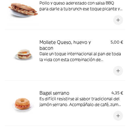
Pollo y queso aderezado con salsa BBQ
para darle a tu brunch ese toque picante y
diferente
Mollete Queso, huevo y
5,00 €
bacon
Dale un toque internacional al pan de toda
la vida con esta combinación de
ingredientes que te va a enganchar desde el
primer bocado
Bagel serrano
4,35 €
Es difícil resistirse al sabor tradicional del
jamón serrano. Acompáñalo de café, zumo
o refresco y tendrás un brunch de 10