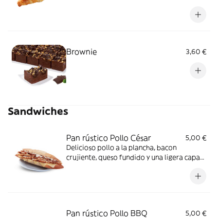
auténtica ternura. ¡Combínalo con los
ingredientes que más te gusten!
Brownie
3,60 €
Sandwiches
Pan rústico Pollo César
5,00 €
Delicioso pollo a la plancha, bacon
crujiente, queso fundido y una ligera capa
de mayonesa para darle un toque cremoso.
¿Suena bien? ¡Pues sabe mejor!
Pan rústico Pollo BBQ
5,00 €