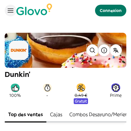
Connexion
Dunkin'
-
100%
0,49 €
Prime
Gratuit
Top des ventes
Cajas
Combos Desayuno/Meriend