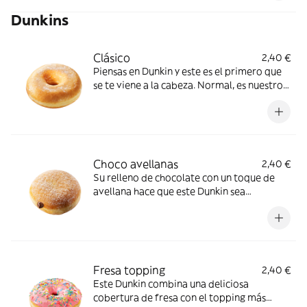
Dunkins
Clásico
2,40 €
Piensas en Dunkin y este es el primero que
se te viene a la cabeza. Normal, es nuestro
clásico: sencillo, tierno, fresco y delicioso.
¡Nunca pasará de moda!
Choco avellanas
2,40 €
Su relleno de chocolate con un toque de
avellana hace que este Dunkin sea
irresistiblemente dulce. Si lo pruebas,
¡repites!
Fresa topping
2,40 €
Este Dunkin combina una deliciosa
cobertura de fresa con el topping más