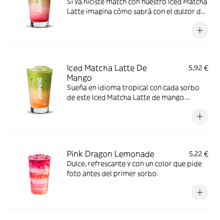
Si ya hiciste match con nuestro Iced Matcha
Latte imagina cómo sabrá con el dulzor de
la fresa. No te lo imagines y ¡pruébalo! ¡Te
va a encantar!
Iced Matcha Latte De
5,92 €
Mango
Sueña en idioma tropical con cada sorbo
de este Iced Matcha Latte de mango.
Simplemente irresistible.
Pink Dragon Lemonade
5,22 €
Dulce, refrescante y con un color que pide
foto antes del primer sorbo.