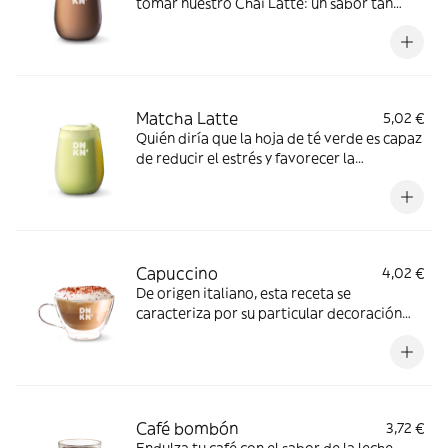
tomar nuestro Chai Latte: un sabor tan
exótico como sorprendente
Matcha Latte
5,02 €
Quién diría que la hoja de té verde es capaz
de reducir el estrés y favorecer la
concentración. Te invitamos a descubrirlo
Capuccino
4,02 €
De origen italiano, esta receta se
caracteriza por su particular decoración
con espuma de leche, pero sobretodo, por
el delicioso sabor de nuestro café
Café bombón
3,72 €
Endulza tu café con el sabor de la leche