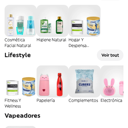
Cosmética
Higiene Natural
Hogar Y
Facial Natural
Despensa
Natural
Lifestyle
Voir tout
Fitness Y
Papelería
Complementos
Electrónica
Wellness
Vapeadores