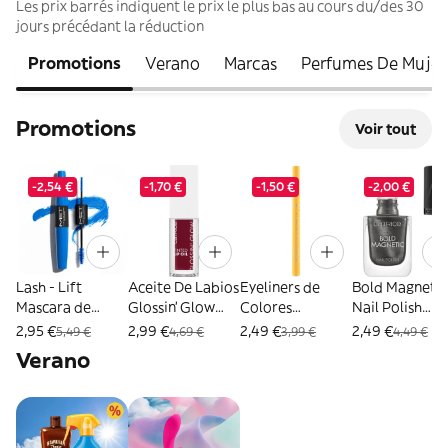
Les prix barrés indiquent le prix le plus bas au cours du/des 30
jours précédant la réduction
Promotions
Verano
Marcas
Perfumes De Mujer
Promotions
Voir tout
-2,54 €
-1,70 €
-1,50 €
-2,00 €
Lash - Lift
Aceite De Labios
Eyeliners de
Bold Magnetic
Mascara de
Glossin' Glow
Colores
Nail Polish
Pestañas - Met -
Tinted Catrice
Calligraph Artist
Esmalte de Uñ
2,95 €
2,99 €
2,49 €
2,49 €
5,49 €
4,69 €
3,99 €
4,49 €
Blue True Blue
070 - Make A
Matte - Catrice -
- Catrice - Ne
Verano
Move
1 unidad
040
4059729398178