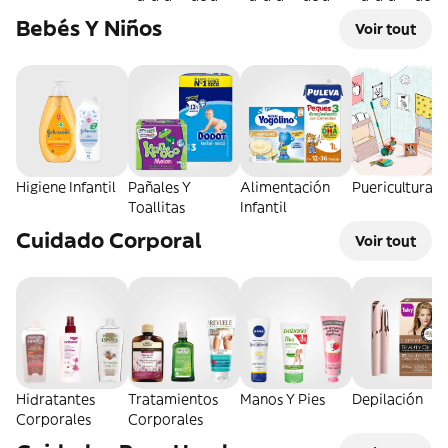
Bebés Y Niños
Voir tout
Higiene Infantil
Pañales Y
Alimentación
Puericultura
Toallitas
Infantil
Cuidado Corporal
Voir tout
Hidratantes
Tratamientos
Manos Y Pies
Depilación
Corporales
Corporales