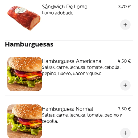
Sándwich De Lomo
3,70 €
Lomo adobado
Hamburguesas
Hamburguesa Americana
4,50 €
Salsas, carne, lechuga, tomate, cebolla,
pepino, huevo, bacon y queso
Hamburguesa Normal
3,50 €
Salsas, carne, lechuga, tomate, pepino y
cebolla.