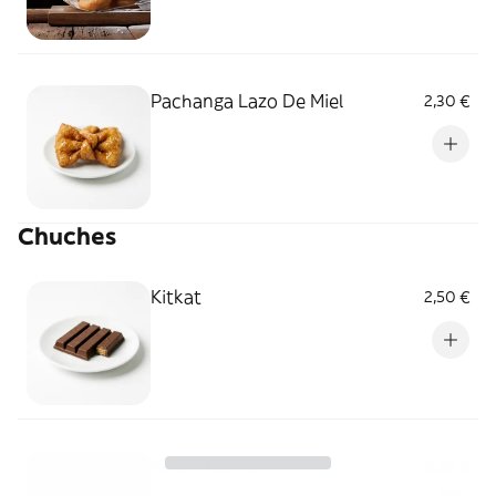
Pachanga Lazo De Miel
2,30 €
Chuches
Kitkat
2,50 €
Kinderbueno
2,50 €