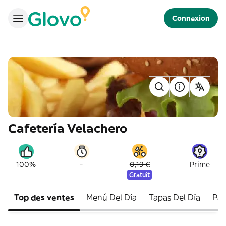
Connexion
Cafetería Velachero
-
100%
0,19 €
Prime
Gratuit
Top des ventes
Menú Del Día
Tapas Del Día
Pap