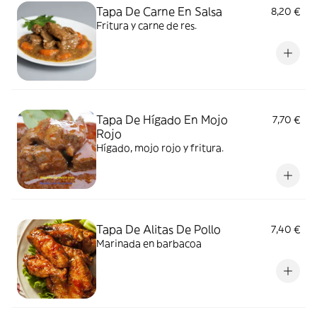
Tapa De Carne En Salsa
8,20 €
Fritura y carne de res.
Tapa De Hígado En Mojo
7,70 €
Rojo
Hígado, mojo rojo y fritura.
Tapa De Alitas De Pollo
7,40 €
Marinada en barbacoa