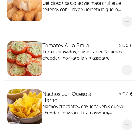
Deliciosos bastones de masa crujiente
rellenos con suave y derretido queso
blanco
Tomates A La Brasa
5,00 €
Tomates asados, envueltas en 3 quesos
cheddar, mozzarella y massdam,
aromatizado con orégano hecho en horno
de carbón
Nachos con Queso al
4,00 €
Horno
Nachos crocantes, envueltas en 3 quesos
cheddar, mozzarella y massdam,
aromatizado con orégano hecho en horno
de carbón