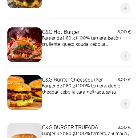
penillos en pan brioche
C&G Hot Burger
8,00 €
Burger de (180 g.) 100% ternera, bacón
crujiente, queso gouda, cebolla
caramelizada, salsa picante peruana en pan
brioche
C&G Burger Cheeseburger
8,00 €
Burger de (180 g.) 100% ternera, doble
cheddar, cebolla caramelizada, salsa
cheddar en pan brioche
C&G BURGER TRUFADA
8,00 €
Burger de (180 g.) 100% ternera, ahumada ,