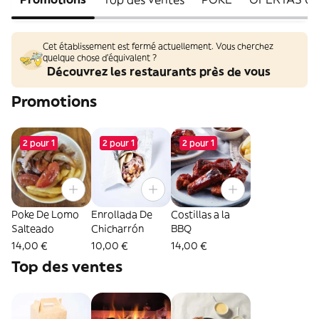
Cet établissement est fermé actuellement. Vous cherchez
quelque chose d'équivalent ?
Découvrez les restaurants près de vous
Promotions
2 pour 1
2 pour 1
2 pour 1
Poke De Lomo
Enrollada De
Costillas a la
Salteado
Chicharrón
BBQ
14,00 €
10,00 €
14,00 €
Top des ventes