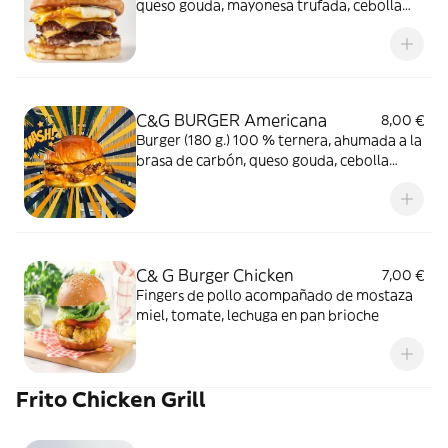
queso gouda, mayonesa trufada, cebolla
caramelizada en pan brioche
C&G BURGER Americana
8,00 €
Burger (180 g.) 100 % ternera, ahumada a la
brasa de carbón, queso gouda, cebolla
fresca, salsa mil islas en pan brioche
C& G Burger Chicken
7,00 €
Fingers de pollo acompañado de mostaza
miel, tomate, lechuga en pan brioche
Frito Chicken Grill