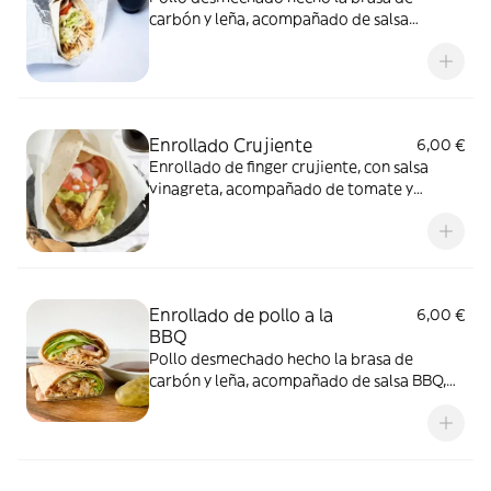
carbón y leña, acompañado de salsa
mayonesa suave con un toque de ajo,
lechuga, envuelto en una tortilla de trigo.
Enrollado Crujiente
6,00 €
Enrollado de finger crujiente, con salsa
vinagreta, acompañado de tomate y
lechuga, envuelto en una tortilla de trigo.
Enrollado de pollo a la
6,00 €
BBQ
Pollo desmechado hecho la brasa de
carbón y leña, acompañado de salsa BBQ,
lechuga, envuelto en una tortilla de trigo.