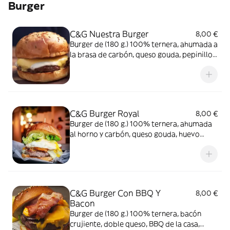
Burger
C&G Nuestra Burger
8,00 €
Burger de (180 g.) 100% ternera, ahumada a
la brasa de carbón, queso gouda, pepinillos,
mostaza miel, cebolla caramelizada en pan
brioche
C&G Burger Royal
8,00 €
Burger de (180 g.) 100% ternera, ahumada
al horno y carbón, queso gouda, huevo
frito, mayonesa al ajo, cebolla
caramelizada en pan brioche
C&G Burger Con BBQ Y
8,00 €
Bacon
Burger de (180 g.) 100% ternera, bacón
crujiente, doble queso, BBQ de la casa,