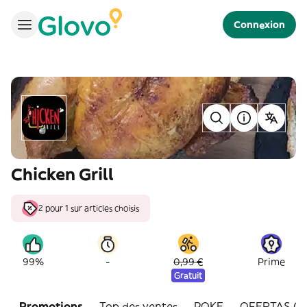
Connexion
Chicken Grill
2 pour 1 sur articles choisis
-
99%
0,99 €
Prime
Gratuit
Promotions
Top des ventes
POKE
OFERTAS C