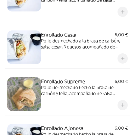
carbón y leña, acompañado de salsa
vinagreta casera tomate y lechuga,
envuelto en una tortilla de trigo.
Enrollado Cesar
6,00 €
Pollo desmechado a la brasa de carbón,
salsa cesar, 3 quesos ,acompañado de
lechuga, enrollado en una tortilla de trigo.
Enrollado Supreme
6,00 €
Pollo desmechado hecho la brasa de
carbón y leña, acompañado de salsa
mostaza miel, tomate y lechuga, envuelto
en una tortilla de trigo.
Enrollado Ajonesa
6,00 €
Pollo desmechado hecho la brasa de