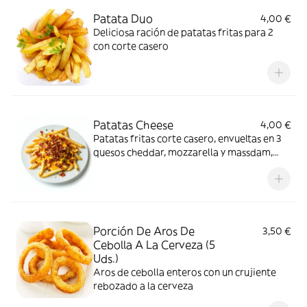
Patata Duo
4,00 €
Deliciosa ración de patatas fritas para 2
con corte casero
Patatas Cheese
4,00 €
Patatas fritas corte casero, envueltas en 3
quesos cheddar, mozzarella y massdam,
aromatizado con orégano hecho en horno
de carbón
Porción De Aros De
3,50 €
Cebolla A La Cerveza (5
Uds.)
Aros de cebolla enteros con un crujiente
rebozado a la cerveza