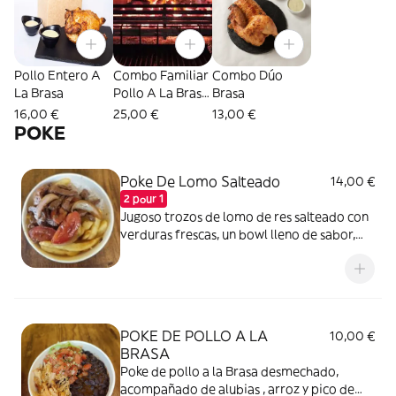
Pollo Entero A
Combo Familiar
Combo Dúo
La Brasa
Pollo A La Brasa
Brasa
(4 Personas)
16,00 €
25,00 €
13,00 €
POKE
Poke De Lomo Salteado
14,00 €
2 pour 1
Jugoso trozos de lomo de res salteado con
verduras frescas, un bowl lleno de sabor,
energía y frescura.
POKE DE POLLO A LA
10,00 €
BRASA
Poke de pollo a la Brasa desmechado,
acompañado de alubias , arroz y pico de