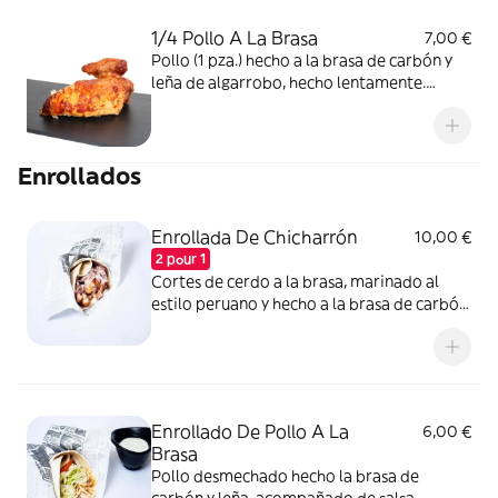
1/4 Pollo A La Brasa
7,00 €
Pollo (1 pza.) hecho a la brasa de carbón y
leña de algarrobo, hecho lentamente.
Receta peruana
Enrollados
Enrollada De Chicharrón
10,00 €
2 pour 1
Cortes de cerdo a la brasa, marinado al
estilo peruano y hecho a la brasa de carbón,
enrollado en una tortilla de trigo,
acompañado de sarza de cebolla de la casa,
salsa a elegir (con picante o sin picante al
estilo peruano)
Enrollado De Pollo A La
6,00 €
Brasa
Pollo desmechado hecho la brasa de