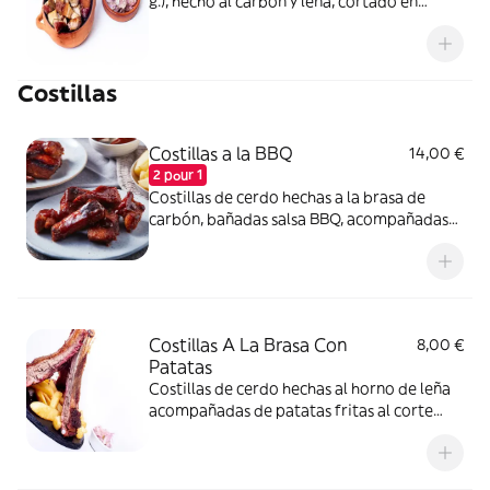
g.), hecho al carbón y leña, cortado en
cuadros acompañado de sarza de cebolla
Costillas
Costillas a la BBQ
14,00 €
2 pour 1
Costillas de cerdo hechas a la brasa de
carbón, bañadas salsa BBQ, acompañadas
de patatas personales.
Costillas A La Brasa Con
8,00 €
Patatas
Costillas de cerdo hechas al horno de leña
acompañadas de patatas fritas al corte
casero