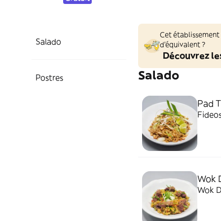
Cet établissement
Salado
d'équivalent ?
Découvrez le
Salado
Postres
Pad T
Fideos
Wok D
Wok D