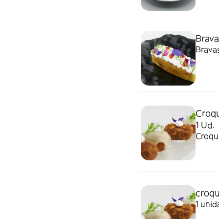
Brava
Brava
Croqu
1 Ud.
Croque
croqu
1 unid