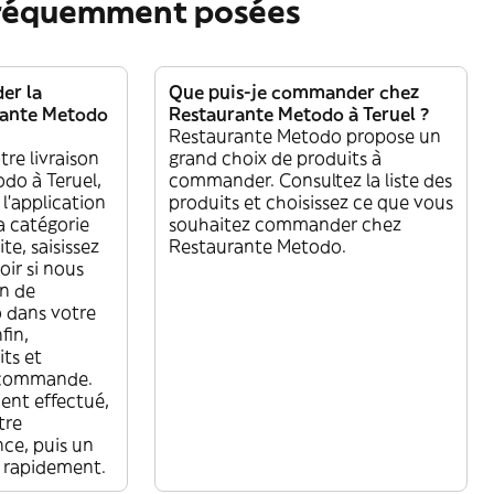
fréquemment posées
r la
Que puis-je commander chez
urante Metodo
Restaurante Metodo à Teruel ?
Restaurante Metodo propose un
re livraison
grand choix de produits à
do à Teruel,
commander. Consultez la liste des
 l'application
produits et choisissez ce que vous
a catégorie
souhaitez commander chez
e, saisissez
Restaurante Metodo.
oir si nous
on de
 dans votre
fin,
its et
e commande.
ent effectué,
tre
e, puis un
re rapidement.