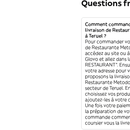
Questions 
Comment commande
livraison de Resta
à Teruel ?
Pour commander vot
de Restaurante Meto
accédez au site ou à
Glovo et allez dans l
RESTAURANT”. Ensuit
votre adresse pour v
proposons la livrais
Restaurante Metodo
secteur de Teruel. En
choisissez vos produ
ajoutez-les à votr
Une fois votre paiem
la préparation de vo
commande commenc
coursier vous la liv