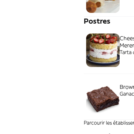
Postres
Chees
Mere
Tarta 
Brow
Ganac
Parcourir les établiss