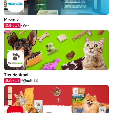
Miscota
Gratuit
--
Tiendanimal
Gratuit
98%
(33)