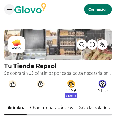
Connexion
Tu Tienda Repsol
Se cobrarán 25 céntimos por cada bolsa necesaria en tu pedido.
-
--
1,49 €
Prime
Gratuit
Bebidas
Charcutería y Lácteos
Snacks Salados