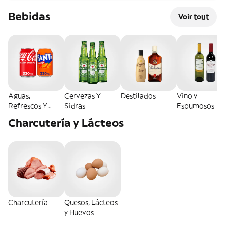
Bebidas
Voir tout
Aguas,
Cervezas Y
Destilados
Vino y
Refrescos Y
Sidras
Espumosos
Energéticas
Charcutería y Lácteos
Charcutería
Quesos, Lácteos
y Huevos