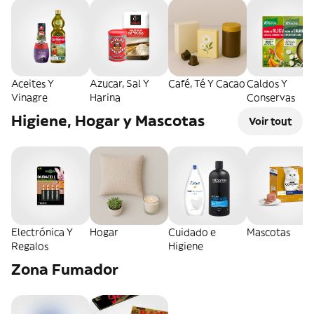
Aceites Y
Azucar, Sal Y
Café, Té Y Cacao
Caldos Y
Vinagre
Harina
Conservas
Higiene, Hogar y Mascotas
Voir tout
Electrónica Y
Hogar
Cuidado e
Mascotas
Regalos
Higiene
Zona Fumador