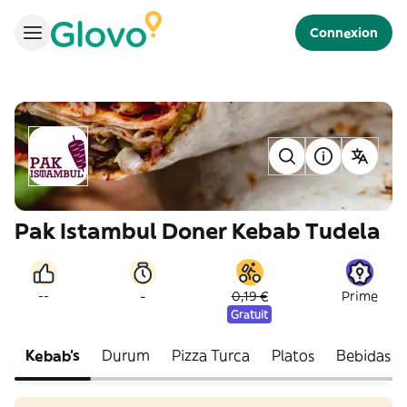
Connexion
Pak Istambul Doner Kebab Tudela
-
--
0,19 €
Prime
Gratuit
Kebab's
Durum
Pizza Turca
Platos
Bebidas S