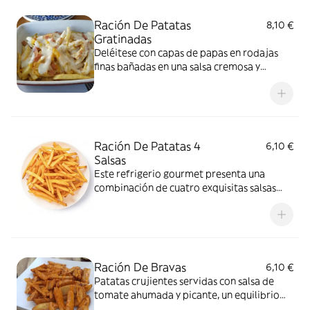
Ración De Patatas
8,10 €
Gratinadas
Deléitese con capas de papas en rodajas
finas bañadas en una salsa cremosa y
sabrosa, cubiertas con queso dorado
derretido
Ración De Patatas 4
6,10 €
Salsas
Este refrigerio gourmet presenta una
combinación de cuatro exquisitas salsas
para deleitar su paladar. ¡Prueba la fiesta!
Ración De Bravas
6,10 €
Patatas crujientes servidas con salsa de
tomate ahumada y picante, un equilibrio
perfecto de sabores