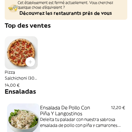
Cet établissement est fermé actuellement. Vous cherchez
quelque chose d'équivalent ?
Découvrez les restaurants près de vous
Top des ventes
Pizza
Salchichoni (30
cm.)
14,00 €
Ensaladas
Ensalada De Pollo Con
12,20 €
Piña Y Langostinos
Deleita tu paladar con nuestra sabrosa
ensalada de pollo con piña y camarones.
¡Un equilibrio perfecto de sabores en cada