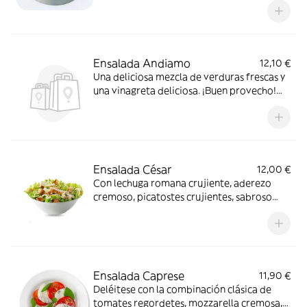
bocado!
Ensalada Andiamo
12,10 €
Una deliciosa mezcla de verduras frescas y
una vinagreta deliciosa. ¡Buen provecho!
Prueba nuestra exclusiva ensalada
Ensalada César
12,00 €
Con lechuga romana crujiente, aderezo
cremoso, picatostes crujientes, sabroso
queso parmesano y pollo asado opcional.
Una ensalada querida para todas las
ocasiones
Ensalada Caprese
11,90 €
Deléitese con la combinación clásica de
tomates regordetes, mozzarella cremosa,