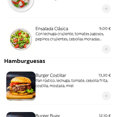
albahaca fragante y rociados con glaseado
balsámico. ¡Disfruta del sabor de Italia!
Ensalada Clásica
9,00 €
Con lechuga crujiente, tomates jugosos,
pepinos crujientes, cebollas moradas
picantes y aguacate cremoso, todo
mezclado con una vinagreta picante
Hamburguesas
Burger Costillar
13,30 €
Pan rústico, lechuga, tomate, cebolla frita,
costilla, mostaza, miel
Burger Buey
12,10 €