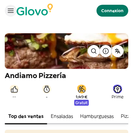
Connexion
Andiamo Pizzería
-
--
1,49 €
Prime
Gratuit
Top des ventes
Ensaladas
Hamburguesas
Pizza