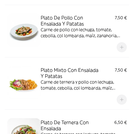
Plato De Pollo Con
7,50 €
Ensalada Y Patatas
Carne de pollo con lechuga, tomate,
cebolla, col lombarda, maíz, zanahoria,
pepino acompañada de una ración de
patatas y salsas de la casa.
Plato Mixto Con Ensalada
7,50 €
Y Patatas
Carne de ternera y pollo con lechuga,
tomate, cebolla, col lombarda, maíz,
zanahoria, pepino acompañada de una
ración de patatas y salsas de la casa.
Plato De Ternera Con
6,50 €
Ensalada