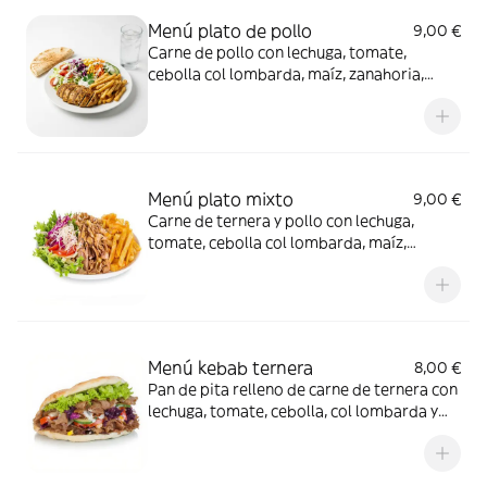
Menú plato de pollo
9,00 €
Carne de pollo con lechuga, tomate,
cebolla col lombarda, maíz, zanahoria,
pepino y salsas de la casa con patatas, una
bebida de 33cl a elegir acompañado de un
pan de pita.
Menú plato mixto
9,00 €
Carne de ternera y pollo con lechuga,
tomate, cebolla col lombarda, maíz,
zanahoria, pepino y salsas de la casa
patatas, una bebida de 33cl a elegir
acompañado de un pan de pita.
Menú kebab ternera
8,00 €
Pan de pita relleno de carne de ternera con
lechuga, tomate, cebolla, col lombarda y
salsas de la casa acompañado de una ración
de patatas y bebida de 33cl a elegir.