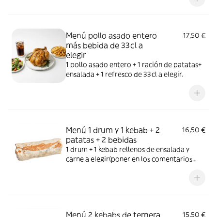
elegir.LOS EXTRAS SE APLICAN POR
UNIDAD, UN EXTRA PARA UN PRODUCTO
Menú pollo asado entero
17,50 €
más bebida de 33cl a
elegir
1 pollo asado entero + 1 ración de patatas+
ensalada + 1 refresco de 33cl a elegir.
Menú 1 drum y 1 kebab + 2
16,50 €
patatas + 2 bebidas
1 drum + 1 kebab rellenos de ensalada y
carne a elegir(poner en los comentarios
ternera, pollo, mixto, falafel o vegetal) + 2
patatas + 2 bebidas de 33cl a elegir.LOS
EXTRAS SE APLICAN POR UNIDAD, UN
EXTRA PARA UN PRODUCTO
Menú 2 kebabs de ternera
15,50 €