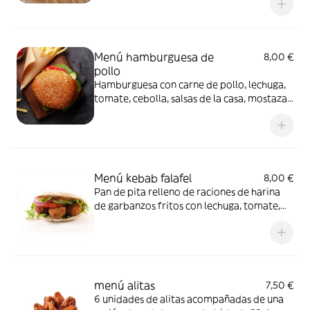
ración de patatas y una bebida de 33cl a
elegir.
Menú hamburguesa de
8,00 €
pollo
Hamburguesa con carne de pollo, lechuga,
tomate, cebolla, salsas de la casa, mostaza
y queso, acompañado de una ración de
patatas y una bebida de 33cl a elegir.
Menú kebab falafel
8,00 €
Pan de pita relleno de raciones de harina
de garbanzos fritos con lechuga, tomate,
cebolla, col lombarda y salsas de la casa
acompañado de una ración de patatas y
una bebida de 33cl a elegir.
menú alitas
7,50 €
6 unidades de alitas acompañadas de una