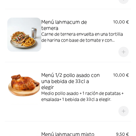
33cl a elegir.LOS EXTRAS SE APLICAN
POR UNIDAD, UN EXTRA PARA UN
PRODUCTO
Menú lahmacum de
10,00 €
ternera
Carne de ternera envuelta en una tortilla
de harina con base de tomate y con
lechuga, tomate, cebolla, col lombarda
acompañada de una ración de patatas y
une bebida de 33cl a elegir.
Menú 1/2 pollo asado con
10,00 €
una bebida de 33cl a
elegir
Medio pollo asado + 1 ración de patatas +
ensalada+ 1 bebida de 33cl a elegir.
Menú lahmacum mixto
9,50 €