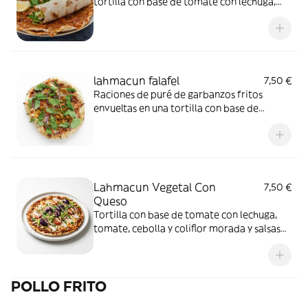
tortilla con base de tomate con lechuga,
tomate, cebolla y coliflor morada y salsas
de la casa.
lahmacun falafel
7,50 €
Raciones de puré de garbanzos fritos
envueltas en una tortilla con base de
tomate con lechuga, tomate, cebolla y
coliflor morada y salsa de la casa.
Lahmacun Vegetal Con
7,50 €
Queso
Tortilla con base de tomate con lechuga,
tomate, cebolla y coliflor morada y salsas
de la casa.
POLLO FRITO