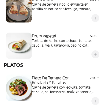
Carne de ternera y pollo envuelta en
tortilla de harina con lechuga, tomate,
cebolla y coliflor morada y salsas de la casa.
Drum vegetal
5,95 €
Tortilla de harina con lechuga, tomate,
cebolla, maíz, zanahoria, pepino col
lombarda y salsas de la casa.
PLATOS
Plato De Ternera Con
7,50 €
Ensalada Y Patatas
Carne de ternera con lechuga, tomate,
cebolla, col lombarda, maíz, zanahoria,
pepino acompañada de una ración de
patatas y salsas de la casa.