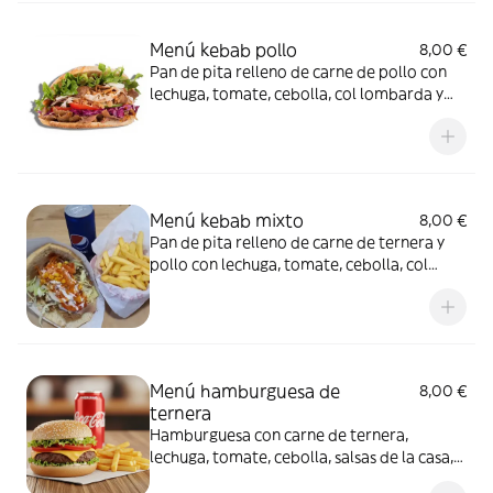
Menú kebab pollo
8,00 €
Pan de pita relleno de carne de pollo con
lechuga, tomate, cebolla, col lombarda y
salsas de la casa acompañado de una ración
de patatas y bebida de 33cl a elegir.
Menú kebab mixto
8,00 €
Pan de pita relleno de carne de ternera y
pollo con lechuga, tomate, cebolla, col
lombarda y salsas de la casa acompañado
de una ración de patatas y bebida de 33cl a
elegir.
Menú hamburguesa de
8,00 €
ternera
Hamburguesa con carne de ternera,
lechuga, tomate, cebolla, salsas de la casa,
mostaza y queso, acompañado de una