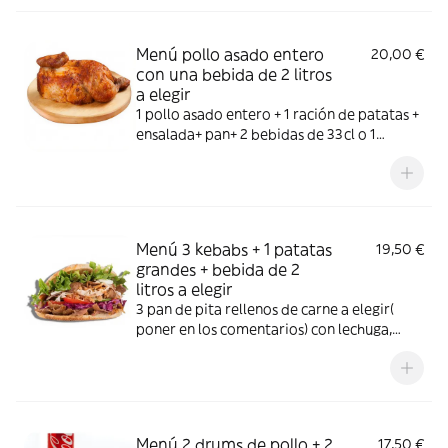
SE APLICAN POR UND, UN EXTRA PARA
UN PRODUCTO
Menú pollo asado entero
20,00 €
con una bebida de 2 litros
a elegir
1 pollo asado entero + 1 ración de patatas +
ensalada+ pan+ 2 bebidas de 33cl o 1
bebida de 2 litros a elegir.
Menú 3 kebabs + 1 patatas
19,50 €
grandes + bebida de 2
litros a elegir
3 pan de pita rellenos de carne a elegir(
poner en los comentarios) con lechuga,
tomate, cebolla, col lombarda y salsas de la
casa + 1 ración de patatas grandes + 1
bebida de 2 litros a elegir. EXTRAS SE
APLICAN POR UND, UN EXTRA PARA UN
PRODUCTO
Menú 2 drums de pollo + 2
17,50 €