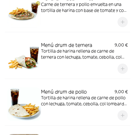
Carne de ternera y pollo envuelta en una
tortilla de harina con base de tomate y con
lechuga, tomate, cebolla, col lombarda
acompañada de una ración de patatas y
une bebida de 33cl a elegir.
Menú drum de ternera
9,00 €
Tortilla de harina rellena de carne de
ternera con lechuga, tomate, cebolla, col
lombarda acompañada de una ración de
patatas y une bebida de 33cl a elegir.
Menú drum de pollo
9,00 €
Tortilla de harina rellena de carne de pollo
con lechuga, tomate, cebolla, col lombarda
acompañada de una ración de patatas y
une bebida de 33cl a elegir.