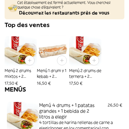
Cet établissement est fermé actuellement. Vous cherchez
quelque chose d'équivalent ?
Découvrez les restaurants près de vous
Top des ventes
Menú 2 drums
Menú 1 drum y 1
Menú 2 drums de
mixtos + 2
kebab + 2
ternera + 2
patatas + 2
patatas + 2
patatas + 2
17,50 €
16,50 €
17,50 €
bebidas
bebidas
bebidas
MENÚS
Menú 4 drums + 1 patatas
26,50 €
grandes + 1 bebida de 2
litros a elegir
4 tortillas de harina rellenas de carne a
elegir(poner en los comentarios) con