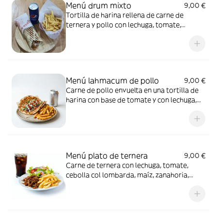
Menú drum mixto
9,00 €
Tortilla de harina rellena de carne de
ternera y pollo con lechuga, tomate,
cebolla, col lombarda acompañada de una
ración de patatas y une bebida de 33cl a
elegir.
Menú lahmacum de pollo
9,00 €
Carne de pollo envuelta en una tortilla de
harina con base de tomate y con lechuga,
tomate, cebolla, col lombarda
acompañada de una ración de patatas y
une bebida de 33cl a elegir.
Menú plato de ternera
9,00 €
Carne de ternera con lechuga, tomate,
cebolla col lombarda, maíz, zanahoria,
pepino y salsas de la casa con patatas, una
bebida de 33cl a elegir acompañado de un
pan de pita.