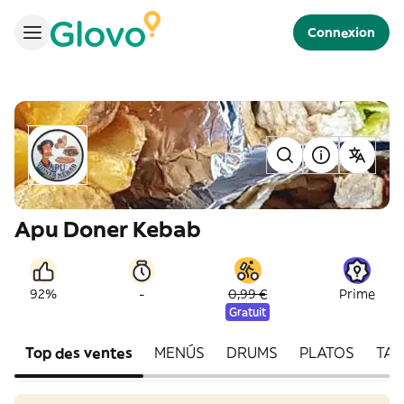
Connexion
Apu Doner Kebab
-
92%
0,99 €
Prime
Gratuit
Top des ventes
MENÚS
DRUMS
PLATOS
TAP