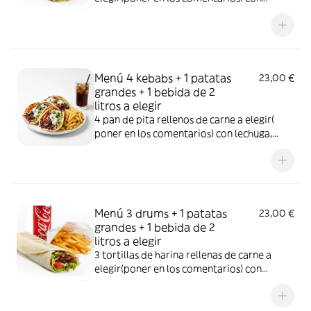
lechuga, tomate, cebolla, col lombarda y
salsas de la casa + 1 ración de patatas
grandes + 1 bebida de 2L a elegir.EXTRAS
SE APLICAN POR UND, UN EXTRA PARA
UN PRODUCTO
Menú 4 kebabs + 1 patatas
23,00 €
grandes + 1 bebida de 2
litros a elegir
4 pan de pita rellenos de carne a elegir(
poner en los comentarios) con lechuga,
tomate, cebolla, col lombarda y salsas de la
casa + 1 ración de patatas grandes + 1
bebida de 2 litros a elegir.EXTRAS SE
APLICAN POR UND, UN EXTRA PARA UN
PRODUCTO
Menú 3 drums + 1 patatas
23,00 €
grandes + 1 bebida de 2
litros a elegir
3 tortillas de harina rellenas de carne a
elegir(poner en los comentarios) con
lechuga, tomate, cebolla, col lombarda y
salsas de la casa + 1 ración de patatas
grandes + 1 bebida de 2L a elegir.EXTRAS