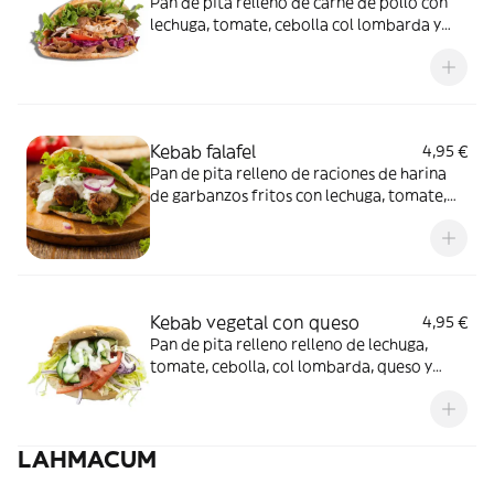
Pan de pita relleno de carne de pollo con
lechuga, tomate, cebolla col lombarda y
salsas de la casa.
Kebab falafel
4,95 €
Pan de pita relleno de raciones de harina
de garbanzos fritos con lechuga, tomate,
cebolla col lombarda y salsas de la casa.
Kebab vegetal con queso
4,95 €
Pan de pita relleno relleno de lechuga,
tomate, cebolla, col lombarda, queso y
salsas de la casa.
LAHMACUM