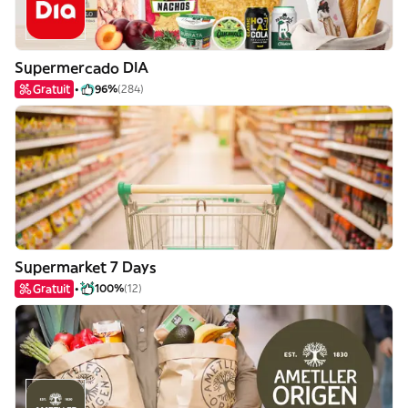
Supermercado DIA
Gratuit
96%
(284)
Supermarket 7 Days
Gratuit
100%
(12)